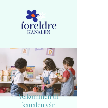
Medlemskap
Lag ny bruker / Logg inn
Velkommen til
kanalen vår