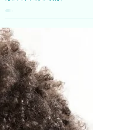
"Nei!" Er et kjærlig svar -
sa Jesper Juul!
Er det viktig for barn å gå på fritidsaktiviteter
etter 9 timer i barnehagen eller er det viktigst
for foreldre å fortelle om det?