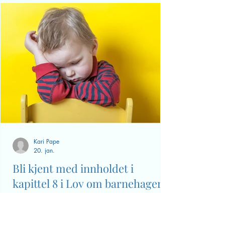
for barn.
Lær deg hvordan du kan møte
barns motstand på en klokere
måte.
Som forelder er du en viktig
modell for barna dine, det du
ønsker å se, må du forsøke å
leve!