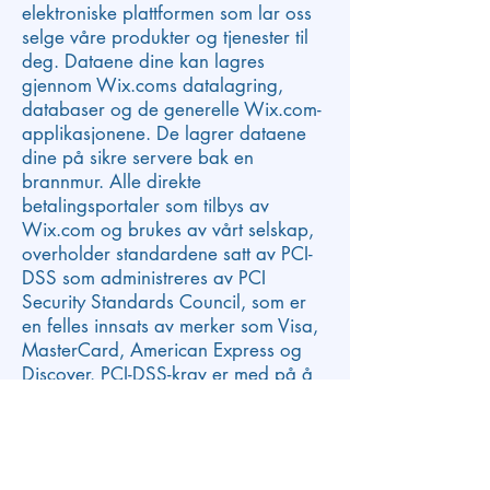
elektroniske plattformen som lar oss
selge våre produkter og tjenester til
deg. Dataene dine kan lagres
gjennom Wix.coms datalagring,
databaser og de generelle Wix.com-
applikasjonene. De lagrer dataene
dine på sikre servere bak en
brannmur. Alle direkte
betalingsportaler som tilbys av
Wix.com og brukes av vårt selskap,
overholder standardene satt av PCI-
DSS som administreres av PCI
Security Standards Council, som er
en felles innsats av merker som Visa,
MasterCard, American Express og
Discover. PCI-DSS-krav er med på å
sikre sikker håndtering av
kredittkortinformasjon av butikken vår
og dens tjenesteleverandører.