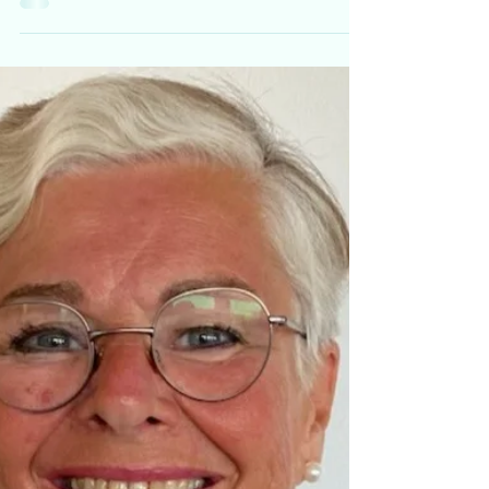
+ Gode møter i
barnehagen! -
Barnehageledelse!
Av Lise Barsøe