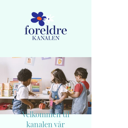
Medlemskap
Lag ny bruker / Logg inn
Velkommen til
kanalen vår