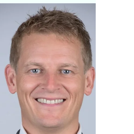
+ Å være en god leder er å
få fram ressursene hos
andre
Barnehageledelse del 3 - av Lise Barsøe