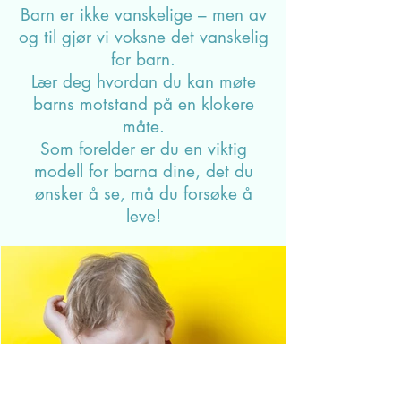
Hvordan kan vi få tid til å bli
kjent med hverandre i familien og
bygge gode, trygge relasjoner.
Hvordan kan vi
finne en god balanse mellom
grenser og frihet. Hvordan kan vi
hjelpe
barna våre å utvikle seg til å bli
ansvarlige, modige og
selvstendige mennesker.
Barn er ikke vanskelige – men av
og til gjør vi voksne det vanskelig
for barn.
Lær deg hvordan du kan møte
barns motstand på en klokere
måte.
Som forelder er du en viktig