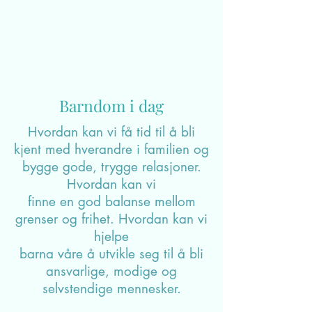
Lars Grimstad
23. august holdt Lars Grimstad et flott
foredrag for oss, inne på Barnehagekanalen.
Han snakket om ledelse i barnehagen. Dette
foredraget...
1
/
2
Barndom i dag