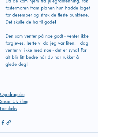
Da de kom hjem fra julegrantenning, tok 
fostermoren fram planen hun hadde laget 
for desember og strøk de fleste punktene. 
Det skulle de ha til gode!
Den som venter på noe godt - venter ikke 
forgjeves, lærte vi da jeg var liten. I dag 
venter vi ikke med noe - det er synd! For 
alt blir litt bedre når du har rukket å 
glede deg!
Oppdragelse
Sosial Utvikling
Familieliv