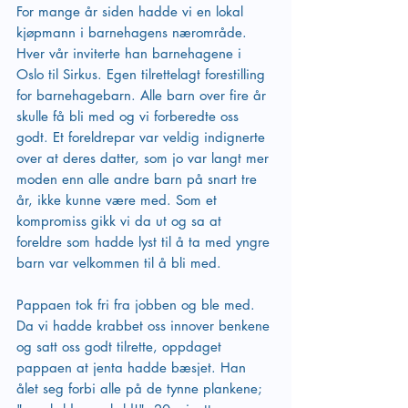
For mange år siden hadde vi en lokal 
kjøpmann i barnehagens nærområde. 
Hver vår inviterte han barnehagene i 
Oslo til Sirkus. Egen tilrettelagt forestilling 
for barnehagebarn. Alle barn over fire år 
skulle få bli med og vi forberedte oss 
godt. Et foreldrepar var veldig indignerte 
over at deres datter, som jo var langt mer 
moden enn alle andre barn på snart tre 
år, ikke kunne være med. Som et 
kompromiss gikk vi da ut og sa at 
foreldre som hadde lyst til å ta med yngre 
barn var velkommen til å bli med.
Pappaen tok fri fra jobben og ble med. 
Da vi hadde krabbet oss innover benkene 
og satt oss godt tilrette, oppdaget 
pappaen at jenta hadde bæsjet. Han 
ålet seg forbi alle på de tynne plankene; 