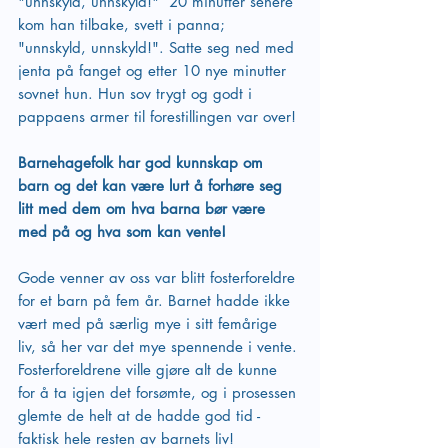
"unnskyld, unnskyld!"  20 minutter senere 
kom han tilbake, svett i panna; 
"unnskyld, unnskyld!". Satte seg ned med 
jenta på fanget og etter 10 nye minutter 
sovnet hun. Hun sov trygt og godt i 
pappaens armer til forestillingen var over!
Barnehagefolk har god kunnskap om 
barn og det kan være lurt å forhøre seg 
litt med dem om hva barna bør være 
med på og hva som kan vente!
Gode venner av oss var blitt fosterforeldre 
for et barn på fem år. Barnet hadde ikke 
vært med på særlig mye i sitt femårige 
liv, så her var det mye spennende i vente.
Fosterforeldrene ville gjøre alt de kunne 
for å ta igjen det forsømte, og i prosessen 
glemte de helt at de hadde god tid - 
faktisk hele resten av barnets liv!