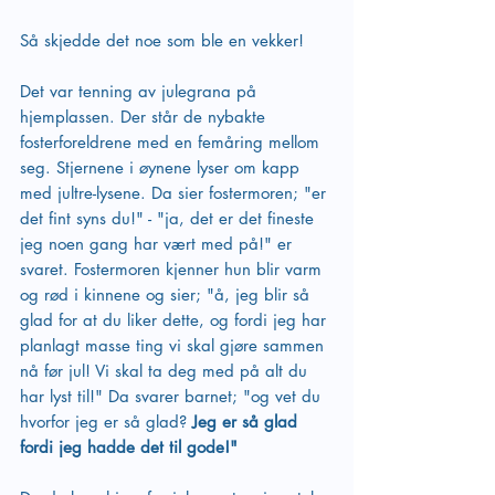
Så skjedde det noe som ble en vekker! 
Det var tenning av julegrana på 
hjemplassen. Der står de nybakte 
fosterforeldrene med en femåring mellom 
seg. Stjernene i øynene lyser om kapp 
med jultre-lysene. Da sier fostermoren; "er 
det fint syns du!" - "ja, det er det fineste 
jeg noen gang har vært med på!" er 
svaret. Fostermoren kjenner hun blir varm 
og rød i kinnene og sier; "å, jeg blir så 
glad for at du liker dette, og fordi jeg har 
planlagt masse ting vi skal gjøre sammen 
nå før jul! Vi skal ta deg med på alt du 
har lyst til!" Da svarer barnet; "og vet du 
hvorfor jeg er så glad? 
Jeg er så glad 
fordi jeg hadde det til gode!"