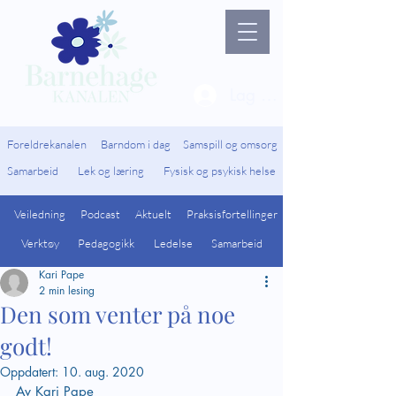
Lag ny bruker / Logg 
Foreldrekanalen
Barndom i dag
Samspill og omsorg
Samarbeid
Lek og læring
Fysisk og psykisk helse
Veiledning
Podcast
Aktuelt
Praksisfortellinger
Verktøy
Pedagogikk
Ledelse
Samarbeid
Kari Pape
2 min lesing
Den som venter på noe
godt!
Oppdatert:
10. aug. 2020
Av Kari Pape