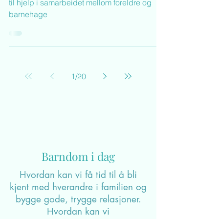
"Gode nok foreldre"
Vi kan nå tilby en serie filmer som kan være
til hjelp i samarbeidet mellom foreldre og
barnehage
1
/
20