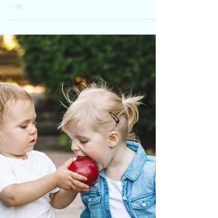
Lenke til webinar
Bli med oss torsdag fra klokka 17.15 - her er
lenken:
https://teams.live.com/meet/9358632884976
?p=Nlci9A2XWQ8YCHsKOn Dette
webinaret er...