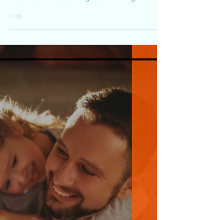
Lenke til kveldens webinar
om motstand og
medvirkning
Webinar – Motstand og medvirkning