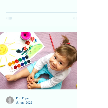
Kari Pape
20. jan.
Bli kjent med innholdet i
kapittel 8 i Lov om barnehager
1. januar 2021, kom det en ny barnehagelov
(se egen artikkel). Kapittel 8 omhandler hvert
enkelt barns rett til å ha det trygt og godt i sin
barnehage. Nå viser det seg at mange
foreldre ikke kjenner til innholdet i den nye
lovens kapittel 8. Her kan du bli litt bedre
kjent med barnets rettigheter! Barnehageloven
01.01.21. - kapittel 8 – psykososialt
barnehagemiljø. § 41.Nulltoleranse og
forebyggende arbeid Barnehagen skal ikke
godta krenkelser som for eksempel
utestenging, m