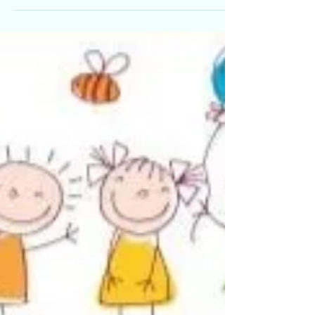
Sosial kompetanse er situasjonsavhengig
og personavhengig