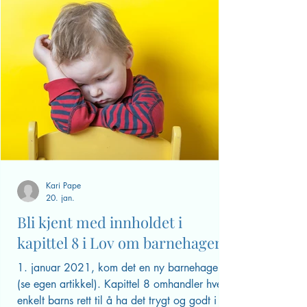
og til gjør vi voksne det vanskelig
for barn.
Lær deg hvordan du kan møte
barns motstand på en klokere
måte.
Som forelder er du en viktig
modell for barna dine, det du
ønsker å se, må du forsøke å
leve!