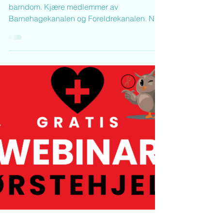
Godt nytt barnehageår!
Barnehagekanalen i jakten på den gode
barndom. Kjære medlemmer av
Barnehagekanalen og Foreldrekanalen. Nå
er vi klare for et nytt...