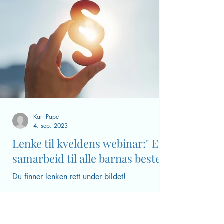
et Riktig Godt Nyttår. Her finner dere en
oversikt over datoer og tidspunkt for
webinarer...