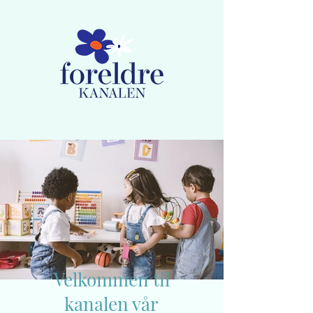
Medlemskap
Lag ny bruker / Logg inn
Velkommen til
kanalen vår