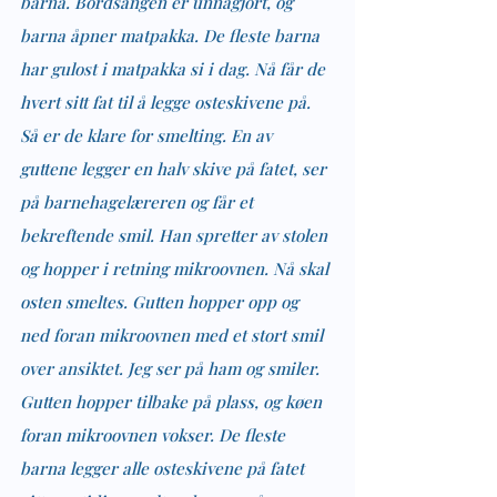
barna. Bordsangen er unnagjort, og 
barna åpner matpakka. De fleste barna 
har gulost i matpakka si i dag. Nå får de 
hvert sitt fat til å legge osteskivene på. 
Så er de klare for smelting. En av 
guttene legger en halv skive på fatet, ser 
på barnehagelæreren og får et 
bekreftende smil. Han spretter av stolen 
og hopper i retning mikroovnen. Nå skal 
osten smeltes. Gutten hopper opp og 
ned foran mikroovnen med et stort smil 
over ansiktet. Jeg ser på ham og smiler. 
Gutten hopper tilbake på plass, og køen 
foran mikroovnen vokser. De fleste 
barna legger alle osteskivene på fatet 