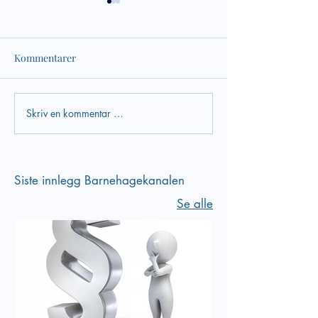
Kommentarer
Skriv en kommentar …
Lek og inkludering -
Empati er en del
hvilke tanker har vi om
sosiale kompeta
leken i vår barnehage
Siste innlegg Barnehagekanalen
Se alle