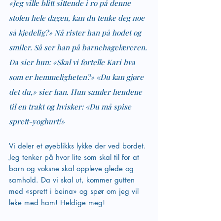
«Jeg ville blitt sittende i ro på denne 
stolen hele dagen, kan du tenke deg noe 
så kjedelig?» Nå rister han på hodet og 
smiler. Så ser han på barnehagelæreren. 
Da sier hun: «Skal vi fortelle Kari hva 
som er hemmeligheten?» «Du kan gjøre 
det du,» sier han. Hun samler hendene 
til en trakt og hvisker: «Du må spise 
sprett-yoghurt!»
Vi deler et øyeblikks lykke der ved bordet. 
Jeg tenker på hvor lite som skal til for at 
barn og voksne skal oppleve glede og 
samhold. Da vi skal ut, kommer gutten 
med «sprett i beina» og spør om jeg vil 
leke med ham! Heldige meg! 