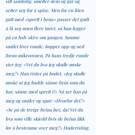
sitt samtidig, smelter dem og går og 
setter seg for å spise. Men for en liten 
gutt med «sprett i bena» passer det godt 
å få seg noen flere turer, så han legger 
på en halv skive om gangen. Samme 
smilet hver runde, hopper opp og ned 
foran mikroovnen. På hans tredje runde 
sier jeg: «Vet du hva jeg skulle ønske 
meg?» Han rister på hodet. «Jeg skulle 
ønske at jeg hadde sånne bein som du 
har, sånne med sprett i!» Nå ser han på 
meg og smiler og spør: «Hvorfor det?» 
«Se på de treige beina her, da! Vet du 
hva som ville skjedd hvis de beina fikk 
lov å bestemme over meg?» Hoderisting. 