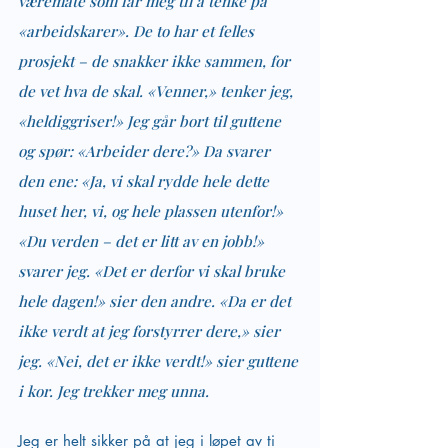
væremåte som får meg til å tenke på 
«arbeidskarer». De to har et felles 
prosjekt – de snakker ikke sammen, for 
de vet hva de skal. «Venner,» tenker jeg, 
«heldiggriser!» Jeg går bort til guttene 
og spør: «Arbeider dere?» Da svarer 
den ene: «Ja, vi skal rydde hele dette 
huset her, vi, og hele plassen utenfor!» 
«Du verden – det er litt av en jobb!» 
svarer jeg. «Det er derfor vi skal bruke 
hele dagen!» sier den andre. «Da er det 
ikke verdt at jeg forstyrrer dere,» sier 
jeg. «Nei, det er ikke verdt!» sier guttene 
i kor. Jeg trekker meg unna.
Jeg er helt sikker på at jeg i løpet av ti 