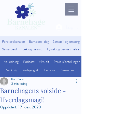
Lag ny bruker / Logg 
Foreldrekanalen
Barndom i dag
Samspill og omsorg
Samarbeid
Lek og læring
Fysisk og psykisk helse
Veiledning
Podcast
Aktuelt
Praksisfortellinger
Verktøy
Pedagogikk
Ledelse
Samarbeid
Kari Pape
3 min lesing
Barnehagens solside -
Hverdagsmagi!
Oppdatert:
17. des. 2020