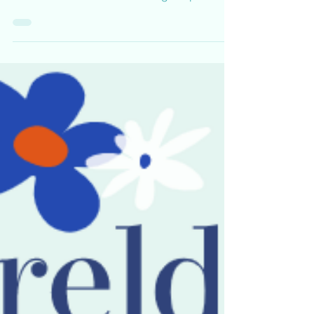
Datoer for vårens
webinarer
Først og fremst ønsker vi alle våre
medlemmer et Riktig Godt Nyttår. Her finner
dere en oversikt over datoer og tidspunkt for
webinarer...