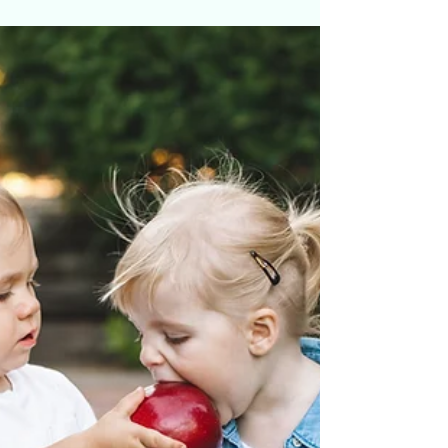
psykososialt barnehagemiljø. Denne
gangen skal vi fokusere på samarbeidet
med foreldrene. Gratis for medlemmer og
250,- pr hode for ikke-medlemmer Ønsker du
å bestille boka: "Lek og inkludering i
barnehagen som motvekt til utestengelse og
mobbing
https://www.adlibris.com/nb/bok/lek-og-
inkludering-i-ba