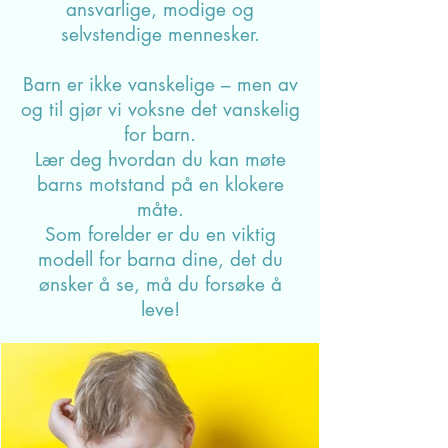
Barndom i dag
Hvordan kan vi få tid til å bli
kjent med hverandre i familien og
bygge gode, trygge relasjoner.
Hvordan kan vi
finne en god balanse mellom
grenser og frihet. Hvordan kan vi
hjelpe
barna våre å utvikle seg til å bli
ansvarlige, modige og
selvstendige mennesker.
Barn er ikke vanskelige – men av
og til gjør vi voksne det vanskelig
for barn.
Lær deg hvordan du kan møte
barns motstand på en klokere