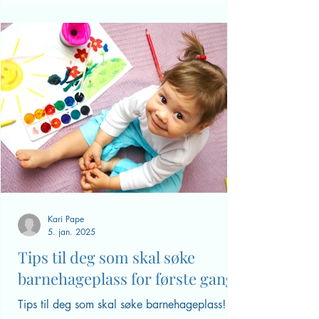
Bli kjent med innholdet i
kapittel 8 i Lov om barnehager
1. januar 2021, kom det en ny barnehagelov
(se egen artikkel). Kapittel 8 omhandler hvert
enkelt barns rett til å ha det trygt og godt i sin
barnehage. Nå viser det seg at mange
foreldre ikke kjenner til innholdet i den nye
lovens kapittel 8. Her kan du bli litt bedre
kjent med barnets rettigheter! Barnehageloven
01.01.21. - kapittel 8 – psykososialt
barnehagemiljø. § 41.Nulltoleranse og
forebyggende arbeid Barnehagen skal ikke
godta krenkelser som for eksempel
utestenging, m