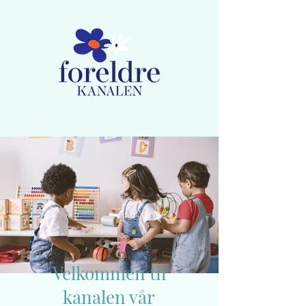
Medlemskap
Lag ny bruker / Logg inn
Velkommen til
kanalen vår