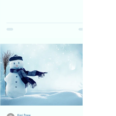
Kari Pape
5. jan. 2025
Tips til deg som skal søke
barnehageplass for første gang
Tips til deg som skal søke barnehageplass!