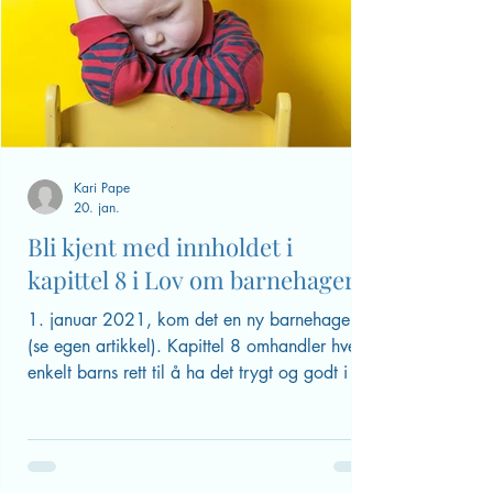
måte.
Som forelder er du en viktig
modell for barna dine, det du
ønsker å se, må du forsøke å
leve!
Kari Pape
20. jan.