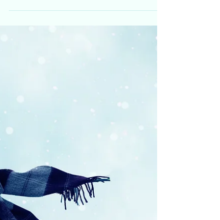
webinar: Å skape balanse
mellom frihet og grenser!
Klokka 18.30 - 19.30 i kveld, mandag 13.
mai ønsker vi foreldre og barnehagefolk
velkommen til webinar. Lise Barsøe og Kari
Pape skal snakke om voksnes ansvar i møte
med barn. Hvordan kan vi - foreldre og
barnehagefolk - sammen hjelpe barna i
utviklingen av ansvarlighet og robusthet.