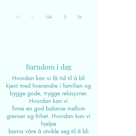
God start på resten av
barnets liv - tid for
tilvenning!
En god tilvenning starter med trygghet og
tillit mellom foreldre og ansatte. I denne
artikkelen fokuserer jeg på hva dere som
foreldre bør tenke over disse viktige dagene
da barn, foreldre og ansatte skal lære
hverandre å kjenne!
1
/
4