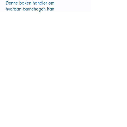
Denne boken handler om
hvordan barnehagen kan
arbeide med dokumentasjon,
refleksjon og vurdering med
utgangspunkt i rammeplanen og
barnehagens egne planer.