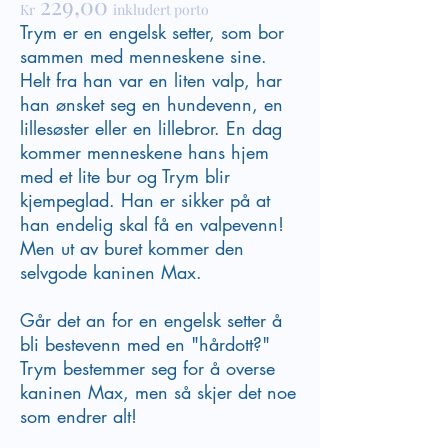
229,00
Kr
inkludert porto
Trym er en engelsk setter, som bor
sammen med menneskene sine.
Helt fra han var en liten valp, har
han ønsket seg en hundevenn, en
lillesøster eller en lillebror. En dag
kommer menneskene hans hjem
med et lite bur og Trym blir
kjempeglad. Han er sikker på at
han endelig skal få en valpevenn!
Men ut av buret kommer den
selvgode kaninen Max.
Går det an for en engelsk setter å
bli bestevenn med en "hårdott?"
Trym bestemmer seg for å overse
kaninen Max, men så skjer det noe
som endrer alt!