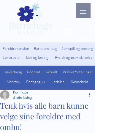
Lag ny bruker / Logg 
Foreldrekanalen
Barndom i dag
Samspill og omsorg
Samarbeid
Lek og læring
Fysisk og psykisk helse
Veiledning
Podcast
Aktuelt
Praksisfortellinger
Verktøy
Pedagogikk
Ledelse
Samarbeid
Kari Pape
5 min lesing
Tenk hvis alle barn kunne
velge sine foreldre med
omhu!