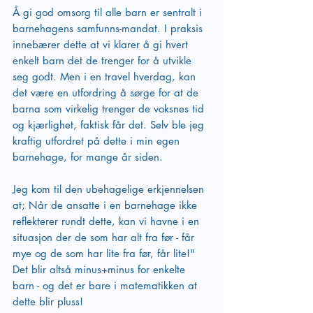
Å gi god omsorg til alle barn er sentralt i 
barnehagens samfunns-mandat. I praksis 
innebærer dette at vi klarer å gi hvert 
enkelt barn det de trenger for å utvikle 
seg godt. Men i en travel hverdag, kan 
det være en utfordring å sørge for at de 
barna som virkelig trenger de voksnes tid 
og kjærlighet, faktisk får det. Selv ble jeg 
kraftig utfordret på dette i min egen 
barnehage, for mange år siden.
Jeg kom til den ubehagelige erkjennelsen 
at; Når de ansatte i en barnehage ikke 
reflekterer rundt dette, kan vi havne i en 
situasjon der de som har alt fra før - får 
mye og de som har lite fra før, får lite!" 
Det blir altså minus+minus for enkelte 
barn - og det er bare i matematikken at 
dette blir pluss!