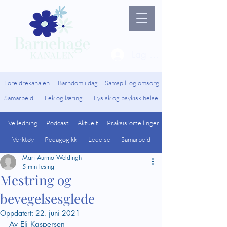
Lag ny bruker / Logg 
Foreldrekanalen
Barndom i dag
Samspill og omsorg
Samarbeid
Lek og læring
Fysisk og psykisk helse
Veiledning
Podcast
Aktuelt
Praksisfortellinger
Verktøy
Pedagogikk
Ledelse
Samarbeid
Mari Aurmo Weldingh
5 min lesing
Mestring og
bevegelsesglede
Oppdatert:
22. juni 2021
Av Eli Kaspersen