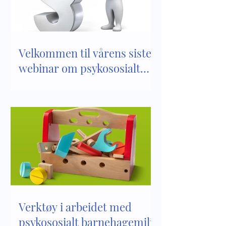
barnehagemiljø
barnehager
Velkommen til vårens siste
webinar om psykososialt
barnehagemiljø
Verktøy i arbeidet med
psykososialt barnehagemiljø