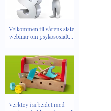
barnehagemiljø
barnehager
Velkommen til vårens siste
webinar om psykososialt
barnehagemiljø
Verktøy i arbeidet med