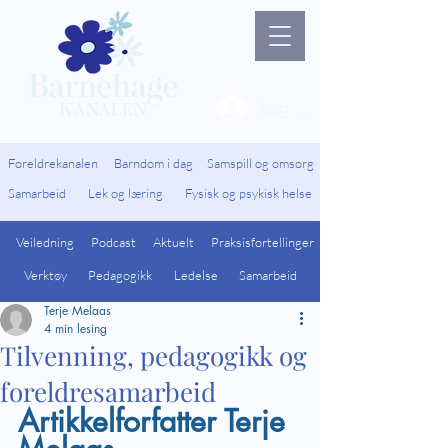
Lag ny bruker / Logg 
Foreldrekanalen
Barndom i dag
Samspill og omsorg
Samarbeid
Lek og læring
Fysisk og psykisk helse
Veiledning
Podcast
Aktuelt
Praksisfortellinger
Verktøy
Pedagogikk
Ledelse
Samarbeid
Terje Melaas
4 min lesing
Tilvenning, pedagogikk og
foreldresamarbeid
Artikkelforfatter Terje 