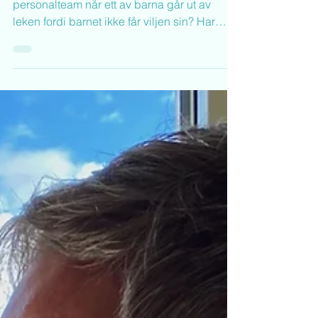
Del 2 - "Hun blir så sint
når de andre vil leke
annerledes enn henne"
Lekegrupper Terje Melaas Hva gjør vi som
personalteam når ett av barna går ut av
leken fordi barnet ikke får viljen sin? Har
sånne barn...