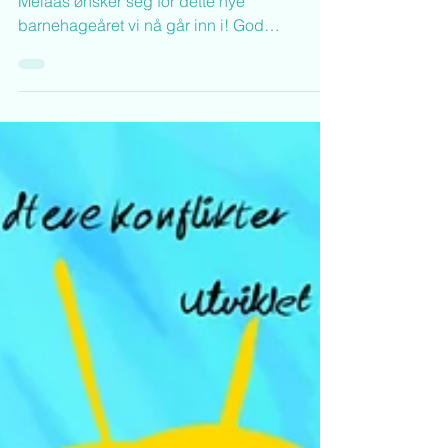
MM - Mer Magi
I denne artikkelen kan du lese hva Terje
Melaas ønsker seg for dette nye
barnehageåret vi nå går inn i! God
fornøyelse og godt nytt...