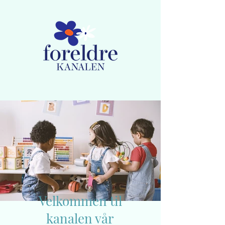
Medlemskap
Lag ny bruker / Logg inn
Velkommen til
kanalen vår