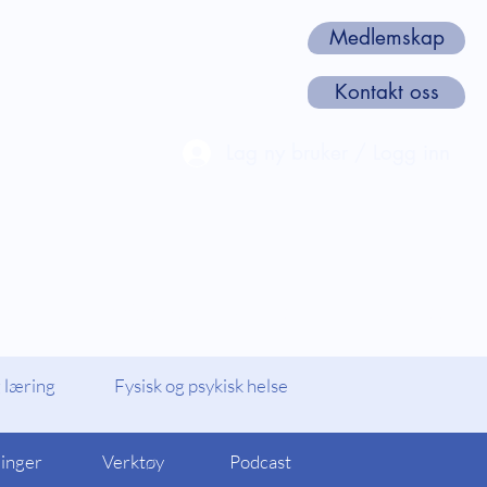
Medlemskap
Kontakt oss
Lag ny bruker / Logg inn
len
Webinarer og Kurs
Om oss
 læring
Fysisk og psykisk helse
linger
Verktøy
Podcast