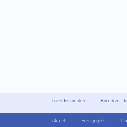
Fylker og Kommuner
Foreldrekanalen
Foreldrekanalen
Barndom i d
Aktuelt
Pedagogikk
Le