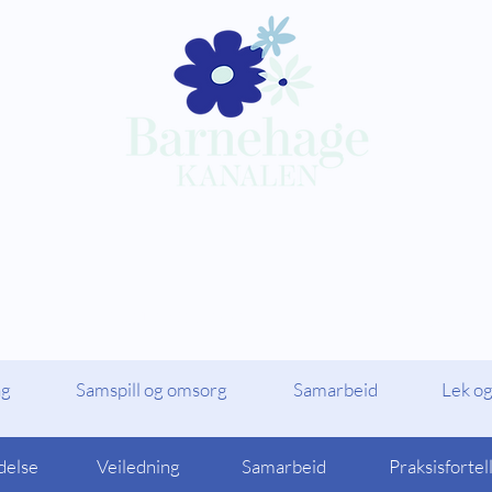
Kompetansepakker
Barnehagekana
ag
Samspill og omsorg
Samarbeid
Lek og
delse
Veiledning
Samarbeid
Praksisfortel