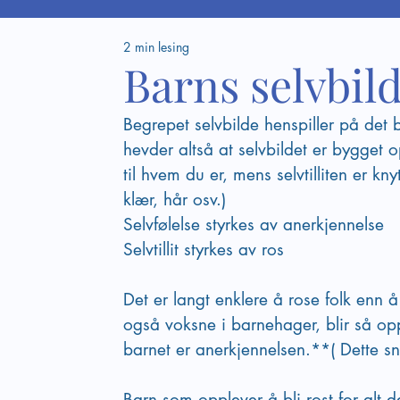
2 min lesing
Barns selvbil
Begrepet selvbilde henspiller på det b
hevder altså at selvbildet er bygget opp
til hvem du er, mens selvtilliten er knyt
klær, hår osv.)
Selvfølelse styrkes av anerkjennelse
Selvtillit styrkes av ros
Det er langt enklere å rose folk enn 
også voksne i barnehager, blir så opp
barnet er anerkjennelsen.**( Dette sn
Barn som opplever å bli rost for alt de 