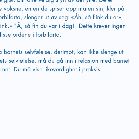
av voksne, enten de spiser opp maten sin, kler på 
orbifarta, slenger ut av seg: «Åh, så flink du er», 
ink.» "Å, så fin du var i dag!" Dette krever ingen 
isse ordene i forbifarta.
 barnets selvfølelse, derimot, kan ikke slenge ut 
ts selvfølelse, må du gå inn i relasjon med barnet 
rnet. Du må vise likeverdighet i praksis. 