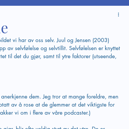
de
ildet vi har av oss selv. Juul og Jensen (2003) 
 av selvfølelse og selvtillit. Selvfølelsen er knyttet 
tet til det du gjør, samt til ytre faktorer (utseende, 
å anerkjenne dem. Jeg tror at mange foreldre, men 
tatt av å rose at de glemmer at det viktigste for 
akker vi om i flere av våre podcaster.)
gjør, blir ofte veldig styrt av det ytre. De er 