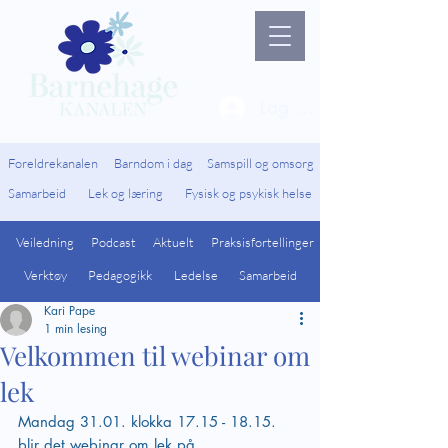
Lag ny bruker / Logg 
Foreldrekanalen
Barndom i dag
Samspill og omsorg
Samarbeid
Lek og læring
Fysisk og psykisk helse
Veiledning
Podcast
Aktuelt
Praksisfortellinger
Verktøy
Pedagogikk
Ledelse
Samarbeid
Kari Pape
1 min lesing
Velkommen til webinar om
lek
Mandag 31.01. klokka 17.15 - 18.15. 
blir det webinar om lek på 