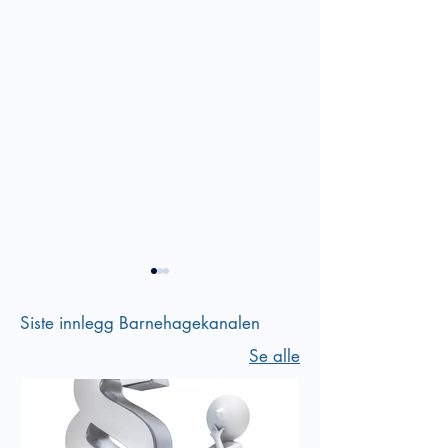
Siste innlegg Barnehagekanalen
Se alle
Verktøy i arbeidet med
Bli kjent med inn