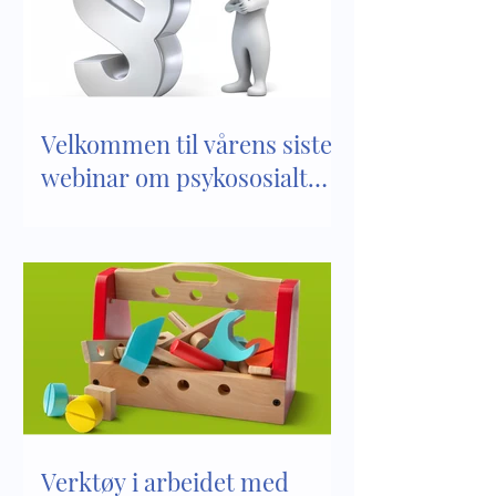
psykososialt
kapittel 8 i Lov 
barnehagemiljø
barnehager
Velkommen til vårens siste
webinar om psykososialt
barnehagemiljø
Verktøy i arbeidet med