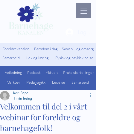
Lag ny bruker / Logg 
Foreldrekanalen
Barndom i dag
Samspill og omsorg
Samarbeid
Lek og læring
Fysisk og psykisk helse
Veiledning
Podcast
Aktuelt
Praksisfortellinger
Verktøy
Pedagogikk
Ledelse
Samarbeid
Kari Pape
1 min lesing
Velkommen til del 2 i vårt
webinar for foreldre og
barnehagefolk!