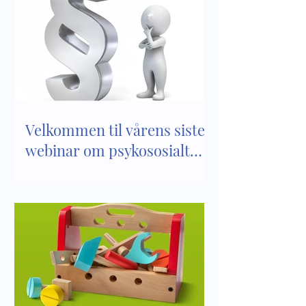
Verktøy i arbeidet med
Bli kjent med inn
psykososialt
kapittel 8 i Lov 
barnehagemiljø
barnehager
Velkommen til vårens siste
webinar om psykososialt
barnehagemiljø