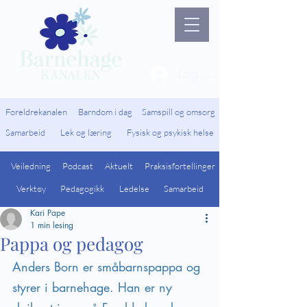
Lag ny bruker / Logg 
Foreldrekanalen
Barndom i dag
Samspill og omsorg
Samarbeid
Lek og læring
Fysisk og psykisk helse
Veiledning
Podcast
Aktuelt
Praksisfortellinger
Verktøy
Pedagogikk
Ledelse
Samarbeid
Kari Pape
1 min lesing
Pappa og pedagog
Anders Born er småbarnspappa og 
styrer i barnehage. Han er ny 