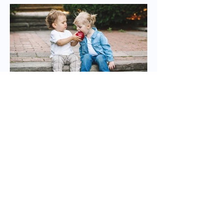
Empati er en del av vår
sosiale kompetanse