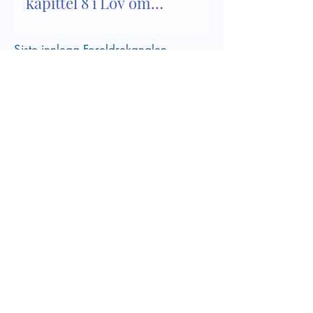
kapittel 8 i Lov om
barnehager
Siste innlegg Foreldrekanalen
Se alle
Bli kjent med innholdet i
kapittel 8 i Lov om
barnehager