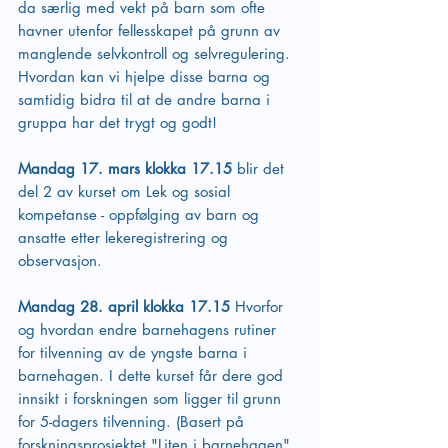
da særlig med vekt på barn som ofte 
havner utenfor fellesskapet på grunn av 
manglende selvkontroll og selvregulering. 
Hvordan kan vi hjelpe disse barna og 
samtidig bidra til at de andre barna i 
gruppa har det trygt og godt!
Mandag 17. mars klokka 17.15 
blir det 
del 2 av kurset om Lek og sosial 
kompetanse - oppfølging av barn og 
ansatte etter lekeregistrering og 
observasjon. 
Mandag 28. april klokka 17.15 
Hvorfor 
og hvordan endre barnehagens rutiner 
for tilvenning av de yngste barna i 
barnehagen. I dette kurset får dere god 
innsikt i forskningen som ligger til grunn 
for 5-dagers tilvenning. (Basert på 
forskningsprosjektet "Liten i barnehagen" 