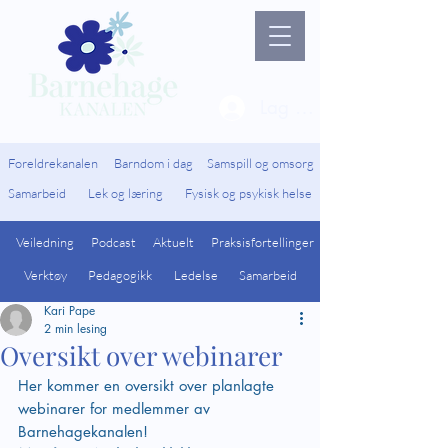
Lag ny bruker / Logg 
Foreldrekanalen
Barndom i dag
Samspill og omsorg
Samarbeid
Lek og læring
Fysisk og psykisk helse
Veiledning
Podcast
Aktuelt
Praksisfortellinger
Verktøy
Pedagogikk
Ledelse
Samarbeid
Kari Pape
2 min lesing
Oversikt over webinarer
Her kommer en oversikt over planlagte 
webinarer for medlemmer av 
Barnehagekanalen!