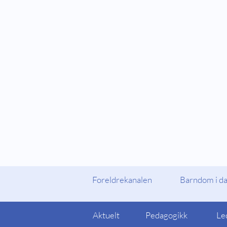
Fylker og Kommuner
Foreldrekanalen
Foreldrekanalen
Barndom i d
Aktuelt
Pedagogikk
Le