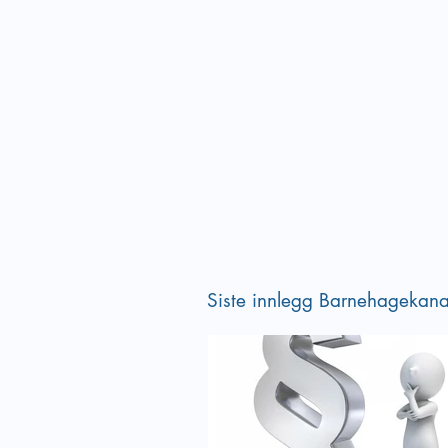
Siste innlegg Barnehagekana
Velkommen til vårens siste
Verktøy