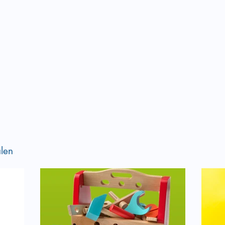
len
 i arbeidet med
Bli kjent med innholdet