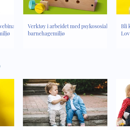
sialt barnehagemiljø
kapittel 8 i Lov om
barnehager
 webinar
Verktøy i arbeidet med psykososialt
Bli 
iljø
barnehagemiljø
Lov
n