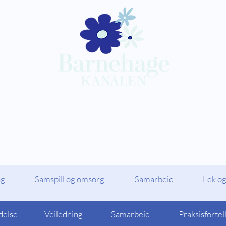
Kompetansepakker
Barnehagekana
ag
Samspill og omsorg
Samarbeid
Lek og
delse
Veiledning
Samarbeid
Praksisfortel