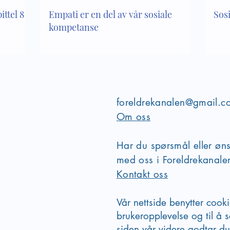
ttel 8 i
Empati er en del av vår sosiale
Sos
kompetanse
foreldrekanalen@gmail.c
Om oss
Har du spørsmål eller øn
med oss i Foreldrekanal
Kontakt oss
Vår nettside benytter cook
brukeropplevelse og til å s
siden vår videre godtar du