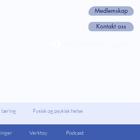
Medlemskap
Kontakt oss
Lag ny bruker / Logg inn
len
Webinarer og Kurs
Om oss
 læring
Fysisk og psykisk helse
linger
Verktøy
Podcast