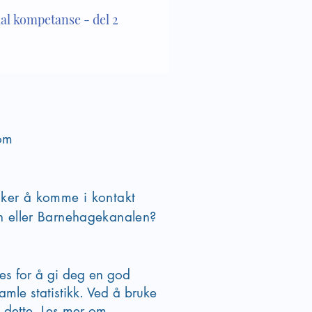
ial kompetanse - del 2
om
sker å komme i kontakt
en eller Barnehagekanalen?
ies for å gi deg en god
amle statistikk. Ved å bruke
 dette. Les mer om