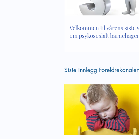
webinar om psykososialt
psykoso
barnehagemiljø
Velkommen til vårens siste
om psykososialt barnehagem
Siste innlegg Foreldrekanale