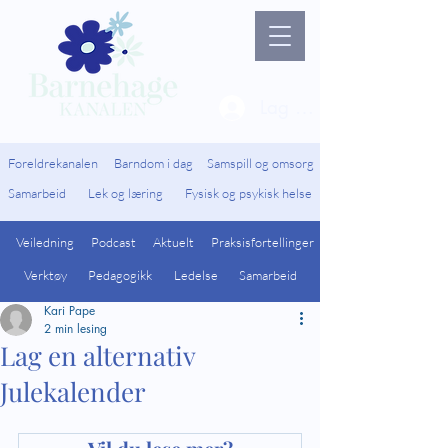
Lag ny bruker / Logg 
Foreldrekanalen
Barndom i dag
Samspill og omsorg
Samarbeid
Lek og læring
Fysisk og psykisk helse
Veiledning
Podcast
Aktuelt
Praksisfortellinger
Verktøy
Pedagogikk
Ledelse
Samarbeid
Kari Pape
2 min lesing
Lag en alternativ
Julekalender