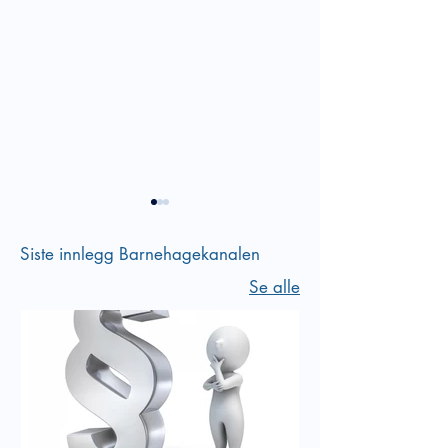
Siste innlegg Barnehagekanalen
Se alle
Sosial kompetans
Empati er en del av vår
sosiale kompetanse