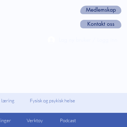
Medlemskap
Kontakt oss
Lag ny bruker / Logg inn
len
Webinarer og Kurs
Om oss
 læring
Fysisk og psykisk helse
linger
Verktøy
Podcast