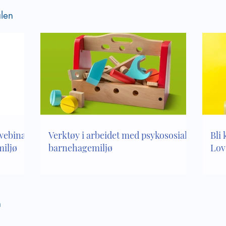
barnehager
len
 webinar
Verktøy i arbeidet med psykososialt
Bli 
iljø
barnehagemiljø
Lov
n