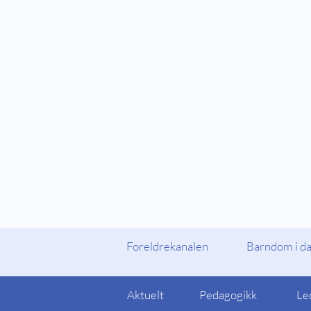
Fylker og Kommuner
Foreldrekanalen
Foreldrekanalen
Barndom i d
Aktuelt
Pedagogikk
Le