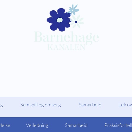
Kompetansepakker
Barnehagekana
ag
Samspill og omsorg
Samarbeid
Lek og
delse
Veiledning
Samarbeid
Praksisfortel