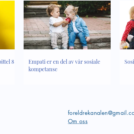
ttel 8 i
Empati er en del av vår sosiale
Sos
kompetanse
foreldrekanalen@gmail.c
Om oss