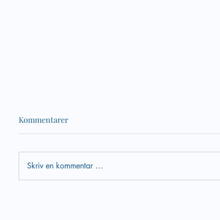
Kommentarer
Skriv en kommentar …
Velkommen til vårens siste
Verktøy
webinar om psykososialt
psykoso