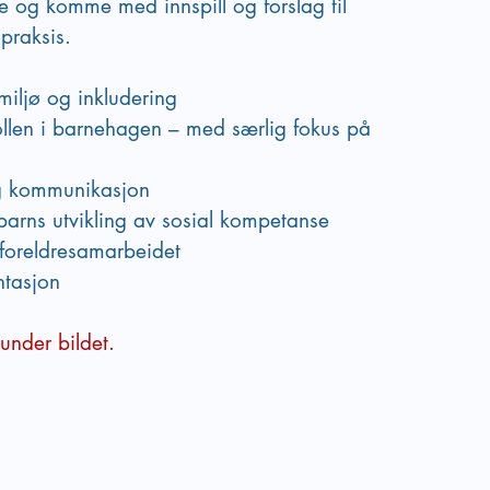
e og komme med innspill og forslag til 
praksis.
miljø og inkludering
len i barnehagen – med særlig fokus på         
og kommunikasjon
barns utvikling av sosial kompetanse
 foreldresamarbeidet
ntasjon
under bildet.