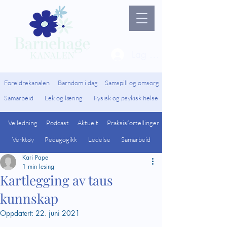
Lag ny bruker / Logg 
Foreldrekanalen
Barndom i dag
Samspill og omsorg
Samarbeid
Lek og læring
Fysisk og psykisk helse
Veiledning
Podcast
Aktuelt
Praksisfortellinger
Verktøy
Pedagogikk
Ledelse
Samarbeid
Kari Pape
1 min lesing
Kartlegging av taus
kunnskap
Oppdatert:
22. juni 2021