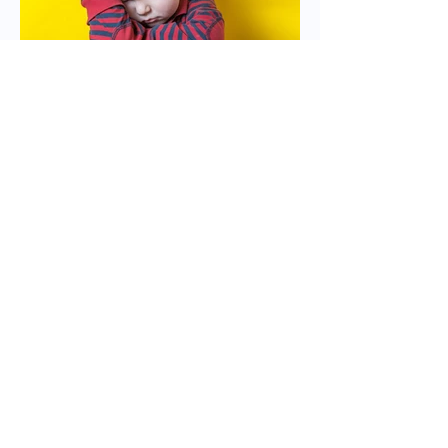
Bli kjent med innholdet i
kapittel 8 i Lov om
barnehager
Empati er en del av vår