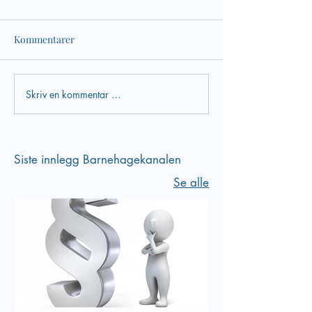
Kommentarer
Sosial kompetans
Skriv en kommentar …
Empati er en del av vår
sosiale kompetanse
Siste innlegg Barnehagekanalen
Se alle