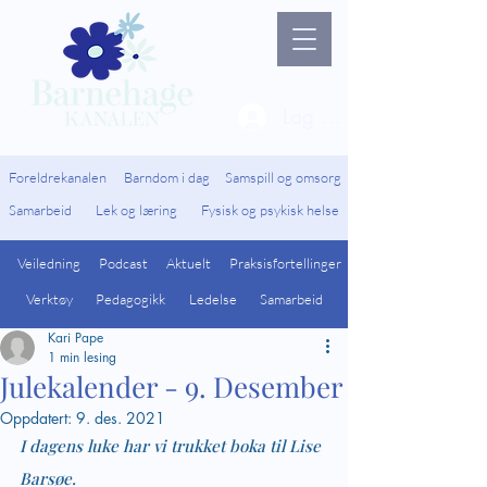
Lag ny bruker / Logg 
Foreldrekanalen
Barndom i dag
Samspill og omsorg
Samarbeid
Lek og læring
Fysisk og psykisk helse
Veiledning
Podcast
Aktuelt
Praksisfortellinger
Verktøy
Pedagogikk
Ledelse
Samarbeid
Kari Pape
1 min lesing
Julekalender - 9. Desember
Oppdatert:
9. des. 2021
I dagens luke har vi trukket boka til Lise 
Barsøe.  