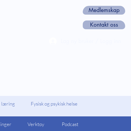
Medlemskap
Kontakt oss
Lag ny bruker / Logg inn
len
Webinarer og Kurs
Om oss
 læring
Fysisk og psykisk helse
linger
Verktøy
Podcast