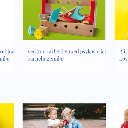
Sosial kompetanse - de
er en del av vår sosiale
anse
 webinar
Verktøy i arbeidet med psykososialt
Bli 
iljø
barnehagemiljø
Lov
n