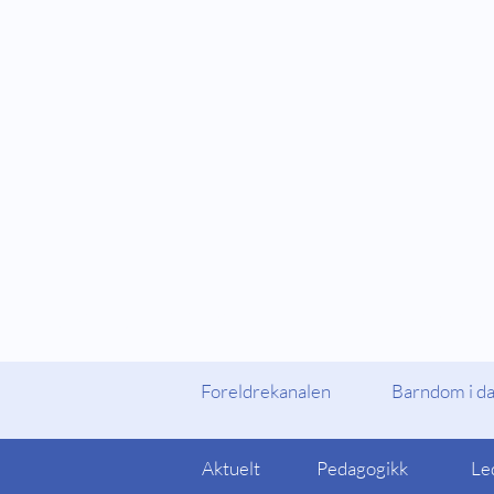
Fylker og Kommuner
Foreldrekanalen
Foreldrekanalen
Barndom i d
Aktuelt
Pedagogikk
Le