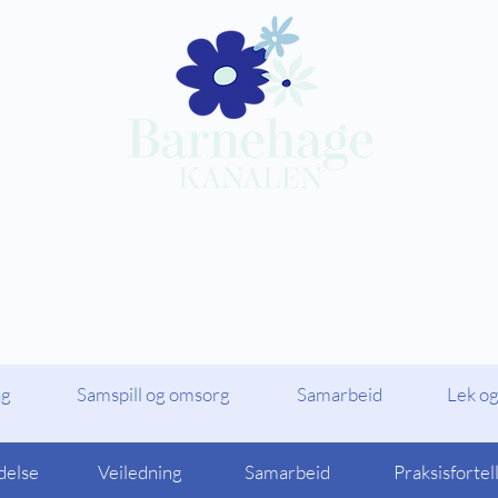
Kompetansepakker
Barnehagekana
ag
Samspill og omsorg
Samarbeid
Lek og
delse
Veiledning
Samarbeid
Praksisfortel