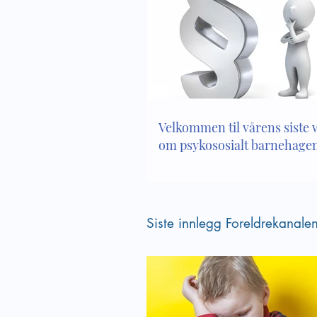
Bli kjent med innholdet i
Empati 
kapittel 8 i Lov om
kompet
barnehager
Velkommen til vårens siste
om psykososialt barnehagem
Siste innlegg Foreldrekanale