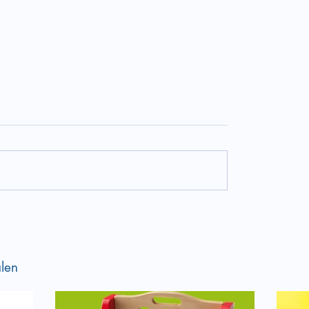
er en del av vår sosiale
Lenke til kveldens web
anse
om motstand og medvi
len