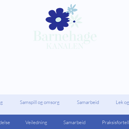
Kompetansepakker
Barnehagekana
ag
Samspill og omsorg
Samarbeid
Lek og
delse
Veiledning
Samarbeid
Praksisfortel