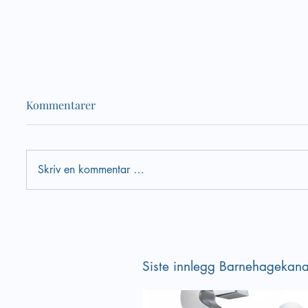
Kommentarer
Skriv en kommentar …
Lek og inkludering - hvilke
Empati 
tanker har vi om leken i vår
kompet
barnehage
Siste innlegg Barnehagekana