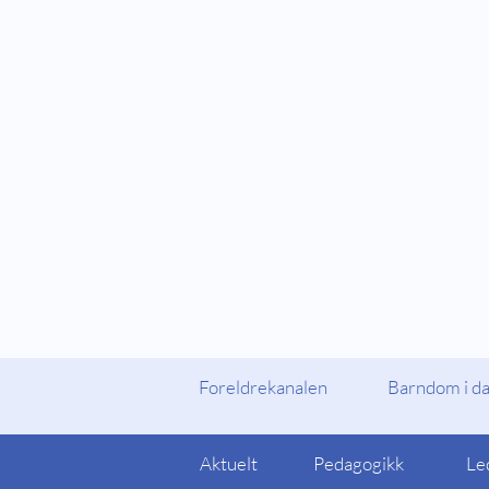
Fylker og Kommuner
Foreldrekanalen
Foreldrekanalen
Barndom i d
Aktuelt
Pedagogikk
Le