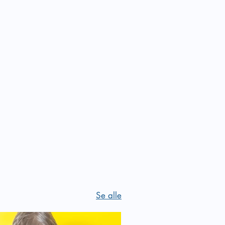
inar
rkning
Se alle