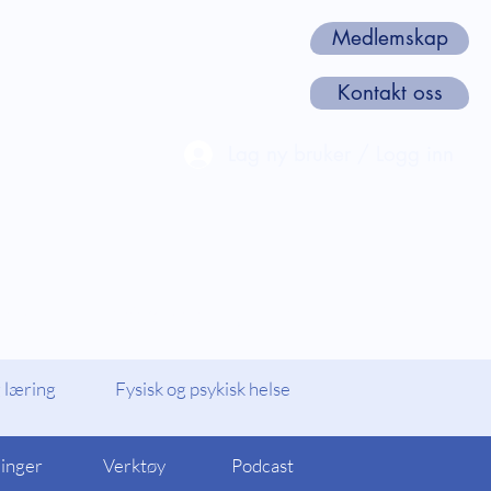
Medlemskap
Kontakt oss
Lag ny bruker / Logg inn
len
Webinarer og Kurs
Om oss
 læring
Fysisk og psykisk helse
linger
Verktøy
Podcast