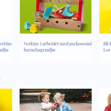
 webinar
Verktøy i arbeidet med psykososialt
Bli 
iljø
barnehagemiljø
Lov
n