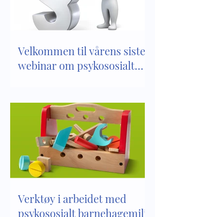
barnehagemiljø
barnehager
Velkommen til vårens siste
webinar om psykososialt
barnehagemiljø
Verktøy i arbeidet med
psykososialt barnehagemiljø