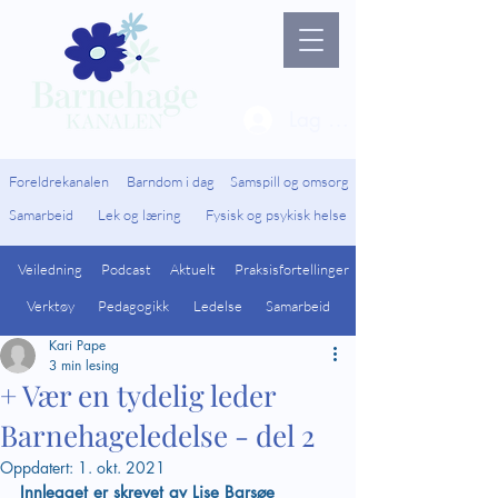
Lag ny bruker / Logg 
Foreldrekanalen
Barndom i dag
Samspill og omsorg
Samarbeid
Lek og læring
Fysisk og psykisk helse
Veiledning
Podcast
Aktuelt
Praksisfortellinger
Verktøy
Pedagogikk
Ledelse
Samarbeid
Kari Pape
3 min lesing
+ Vær en tydelig leder
Barnehageledelse - del 2
Oppdatert:
1. okt. 2021
Innlegget er skrevet av Lise Barsøe