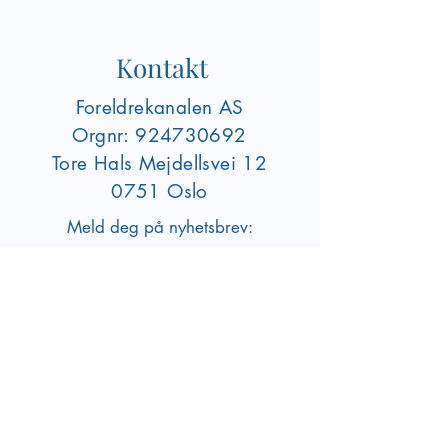
Kontakt
Foreldrekanalen AS
Orgnr:
924730692
Tore Hals Mejdellsvei
12
0751 Oslo
Meld deg på nyhetsbrev:
Registrer deg
foreldrekanalen@gmail.com
Om oss
Har du spørsmål eller ønsker å