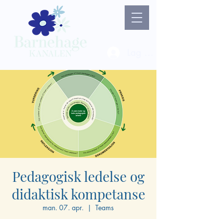
Lag ny bruker / Logg 
Pedagogisk ledelse og
didaktisk kompetanse
man. 07. apr.
  |  
Teams