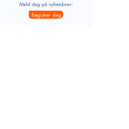
Meld deg på nyhetsbrev:
Registrer deg
foreldrekanalen@gmail.com
Om oss
Har du spørsmål eller ønsker å
komme i kontakt med oss i
Foreldrekanalen eller
Barnehagekanalen?
Kontakt oss
Vår nettside benytter cookies for å gi
deg en god brukeropplevelse og til å
samle statistikk. Ved å bruke siden vår
videre godtar du dette. Les mer om