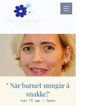
Lag ny bruker / Logg 
" Når barnet unngår å
snakke!"
man. 19. sep.
  |  
Teams