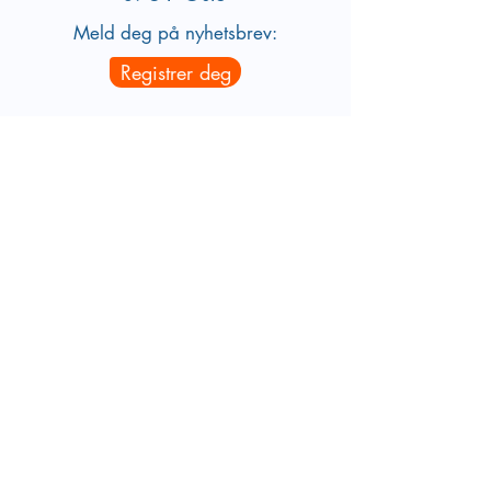
Meld deg på nyhetsbrev:
Registrer deg
foreldrekanalen@gmail.com
Om oss
Har du spørsmål eller ønsker å
komme i kontakt med oss i
Foreldrekanalen eller
Barnehagekanalen?
Kontakt oss
Vår nettside benytter cookies for å gi
deg en god brukeropplevelse og til å
samle statistikk. Ved å bruke siden vår