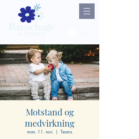
Lag ny bruker / Logg 
Motstand og
medvirkning
man. 11. nov.
  |  
Teams