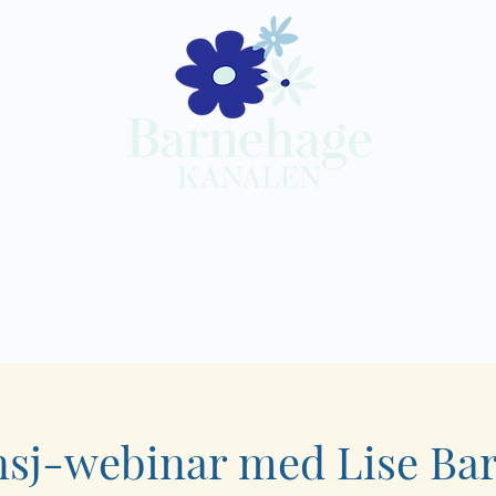
Kompetansepakker
Barnehagekana
sj-webinar med Lise Ba