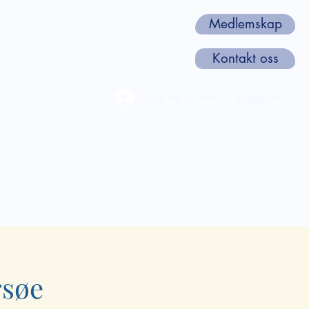
Medlemskap
Kontakt oss
Lag ny bruker / Logg inn
len
Webinarer og Kurs
Om oss
rsøe