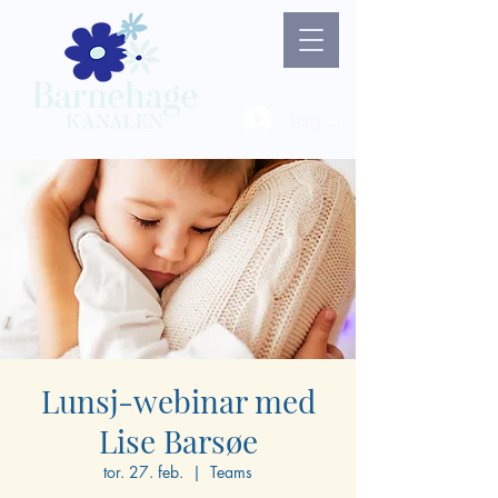
Lag ny bruker / Logg 
Lunsj-webinar med
Lise Barsøe
tor. 27. feb.
  |  
Teams