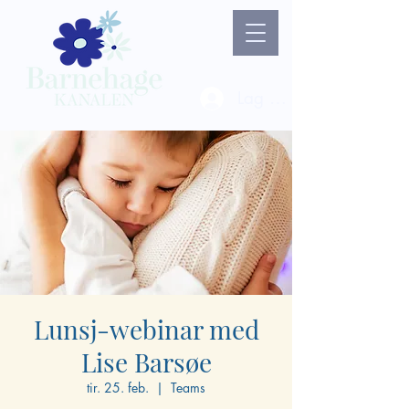
Lag ny bruker / Logg 
Lunsj-webinar med
Lise Barsøe
tir. 25. feb.
  |  
Teams