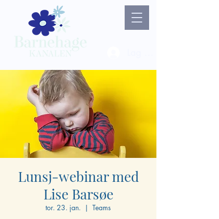
Lag ny bruker / Logg 
Lunsj-webinar med
Lise Barsøe
tor. 23. jan.
  |  
Teams