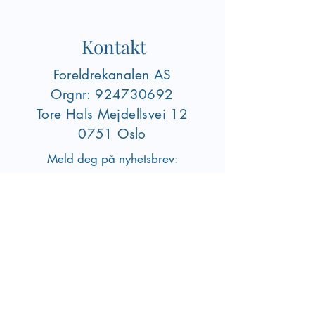
Kontakt
Foreldrekanalen AS
Orgnr:
924730692
Tore Hals Mejdellsvei
12
0751 Oslo
Meld deg på nyhetsbrev:
Registrer deg
foreldrekanalen@gmail.com
Om oss
Har du spørsmål eller ønsker å