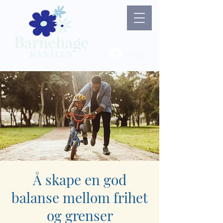
Lag ny bruker / Logg 
Å skape en god
balanse mellom frihet
og grenser