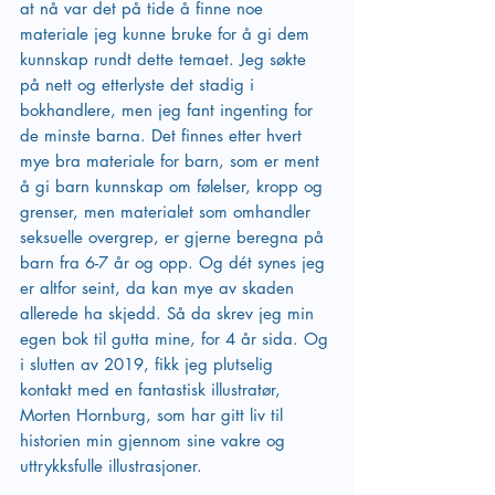
at nå var det på tide å finne noe 
materiale jeg kunne bruke for å gi dem 
kunnskap rundt dette temaet. Jeg søkte 
på nett og etterlyste det stadig i 
bokhandlere, men jeg fant ingenting for 
de minste barna. Det finnes etter hvert 
mye bra materiale for barn, som er ment 
å gi barn kunnskap om følelser, kropp og 
grenser, men materialet som omhandler 
seksuelle overgrep, er gjerne beregna på 
barn fra 6-7 år og opp. Og dét synes jeg 
er altfor seint, da kan mye av skaden 
allerede ha skjedd. Så da skrev jeg min 
egen bok til gutta mine, for 4 år sida. Og 
i slutten av 2019, fikk jeg plutselig 
kontakt med en fantastisk illustratør, 
Morten Hornburg, som har gitt liv til 
historien min gjennom sine vakre og 
uttrykksfulle illustrasjoner.