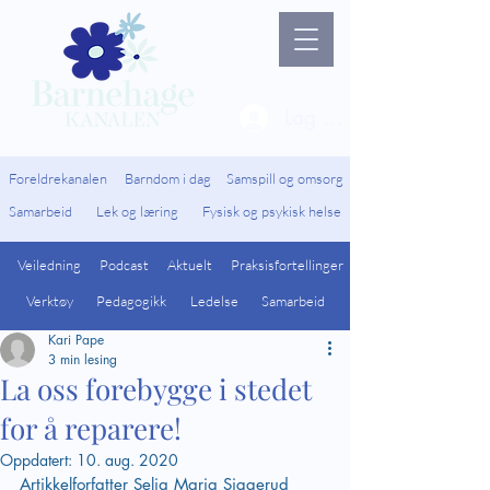
Lag ny bruker / Logg 
Foreldrekanalen
Barndom i dag
Samspill og omsorg
Samarbeid
Lek og læring
Fysisk og psykisk helse
Veiledning
Podcast
Aktuelt
Praksisfortellinger
Verktøy
Pedagogikk
Ledelse
Samarbeid
Kari Pape
3 min lesing
La oss forebygge i stedet
for å reparere!
Oppdatert:
10. aug. 2020
Artikkelforfatter Selja Maria Siggerud