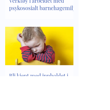
Verktøy i arbeidet med
psykososialt barnehagemiljø
Bli kjent med innholdet i
kapittel 8 i Lov om
barnehager
Siste innlegg Foreldrekanalen
Se alle