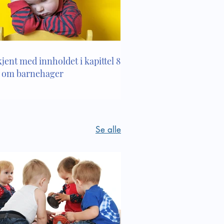
inar
rkning
kjent med innholdet i kapittel 8 i
 om barnehager
Se alle