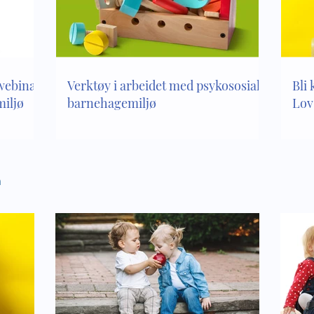
er en del av vår sosiale
Lenke til kveldens web
anse
om motstand og medvi
 webinar
Verktøy i arbeidet med psykososialt
Bli 
iljø
barnehagemiljø
Lov
n