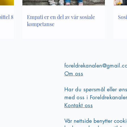
ttel 8 i
Empati er en del av vår sosiale
Sos
kompetanse
foreldrekanalen@gmail.c
Om oss
Har du spørsmål eller øn
med oss i Foreldrekanal
Kontakt oss
Vår nettside benytter cook