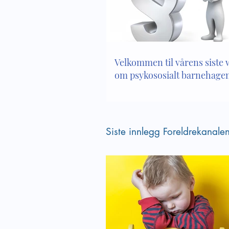
Lek og inkludering - hvilke
Empati 
tanker har vi om leken i vår
kompet
barnehage
Velkommen til vårens siste
om psykososialt barnehagem
Siste innlegg Foreldrekanale