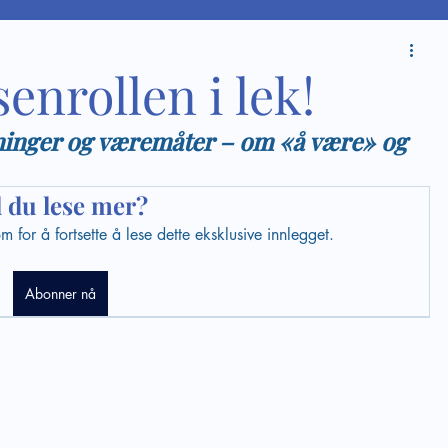
enrollen i lek!
ninger og væremåter – om «å være» og 
l du lese mer?
for å fortsette å lese dette eksklusive innlegget.
Abonner nå