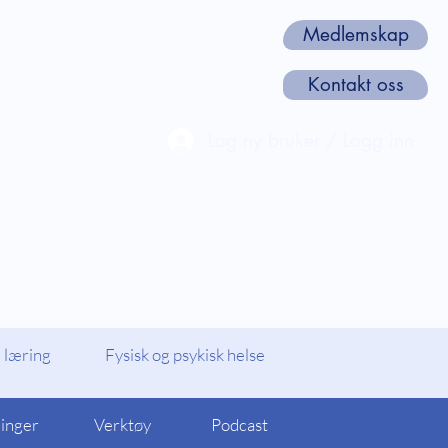
Medlemskap
Kontakt oss
Lag ny bruker / Logg inn
len
Webinarer og Kurs
Om oss
 læring
Fysisk og psykisk helse
linger
Verktøy
Podcast