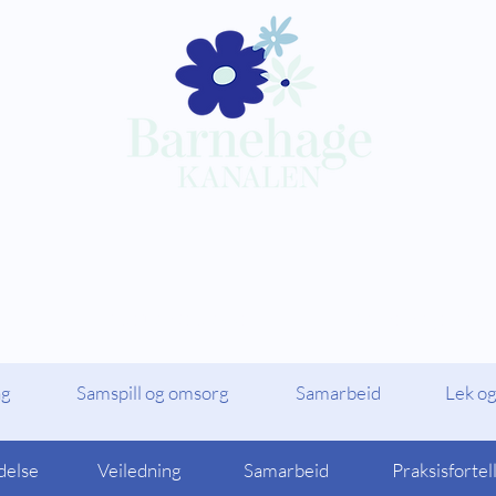
Kompetansepakker
Barnehagekana
ag
Samspill og omsorg
Samarbeid
Lek og
delse
Veiledning
Samarbeid
Praksisfortel