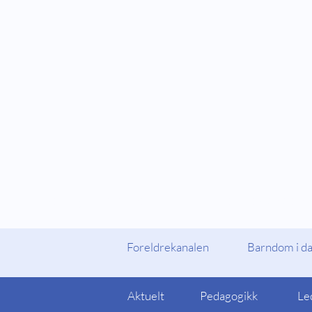
Fylker og Kommuner
Foreldrekanalen
Foreldrekanalen
Barndom i d
Aktuelt
Pedagogikk
Le