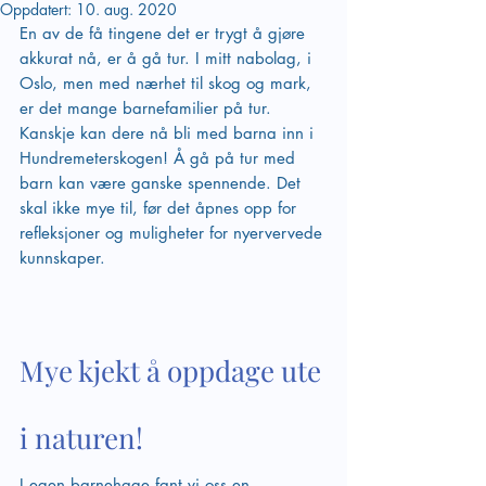
Oppdatert:
10. aug. 2020
En av de få tingene det er trygt å gjøre 
akkurat nå, er å gå tur. I mitt nabolag, i 
Oslo, men med nærhet til skog og mark, 
er det mange barnefamilier på tur. 
Kanskje kan dere nå bli med barna inn i 
Hundremeterskogen! Å gå på tur med 
barn kan være ganske spennende. Det 
skal ikke mye til, før det åpnes opp for 
refleksjoner og muligheter for nyervervede 
kunnskaper. 
Mye kjekt å oppdage ute 
i naturen!
I egen barnehage fant vi oss en 