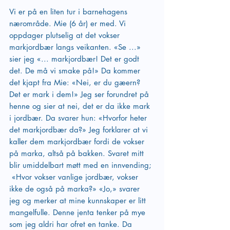
Vi er på en liten tur i barnehagens 
nærområde. Mie (6 år) er med. Vi 
oppdager plutselig at det vokser 
markjordbær langs veikanten. «Se ...» 
sier jeg «... markjordbær! Det er godt 
det. De må vi smake på!» Da kommer 
det kjapt fra Mie: «Nei, er du gæern? 
Det er mark i dem!» Jeg ser forundret på 
henne og sier at nei, det er da ikke mark 
i jordbær. Da svarer hun: «Hvorfor heter 
det markjordbær da?» Jeg forklarer at vi 
kaller dem markjordbær fordi de vokser 
på marka, altså på bakken. Svaret mitt 
blir umiddelbart møtt med en innvending; 
 «Hvor vokser vanlige jordbær, vokser 
ikke de også på marka?» «Jo,» svarer 
jeg og merker at mine kunnskaper er litt 
mangelfulle. Denne jenta tenker på mye 
som jeg aldri har ofret en tanke. Da 