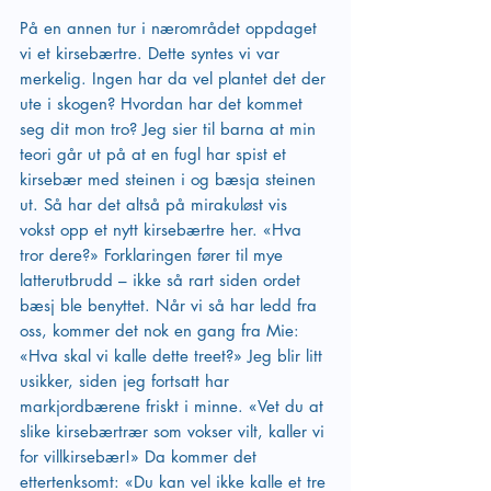
På en annen tur i nærområdet oppdaget 
vi et kirsebærtre. Dette syntes vi var 
merkelig. Ingen har da vel plantet det der 
ute i skogen? Hvordan har det kommet 
seg dit mon tro? Jeg sier til barna at min 
teori går ut på at en fugl har spist et 
kirsebær med steinen i og bæsja steinen 
ut. Så har det altså på mirakuløst vis 
vokst opp et nytt kirsebærtre her. «Hva 
tror dere?» Forklaringen fører til mye 
latterutbrudd – ikke så rart siden ordet 
bæsj ble benyttet. Når vi så har ledd fra 
oss, kommer det nok en gang fra Mie: 
«Hva skal vi kalle dette treet?» Jeg blir litt 
usikker, siden jeg fortsatt har 
markjordbærene friskt i minne. «Vet du at 
slike kirsebærtrær som vokser vilt, kaller vi 
for villkirsebær!» Da kommer det 
ettertenksomt: «Du kan vel ikke kalle et tre 