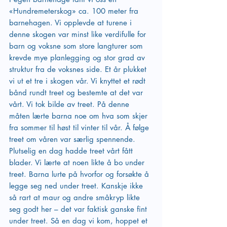
«Hundremeterskog» ca. 100 meter fra 
barnehagen. Vi opplevde at turene i 
denne skogen var minst like verdifulle for 
barn og voksne som store langturer som 
krevde mye planlegging og stor grad av 
struktur fra de voksnes side. Et år plukket 
vi ut et tre i skogen vår. Vi knyttet et rødt 
bånd rundt treet og bestemte at det var 
vårt. Vi tok bilde av treet. På denne 
måten lærte barna noe om hva som skjer 
fra sommer til høst til vinter til vår. Å følge 
treet om våren var særlig spennende. 
Plutselig en dag hadde treet vårt fått 
blader. Vi lærte at noen likte å bo under 
treet. Barna lurte på hvorfor og forsøkte å 
legge seg ned under treet. Kanskje ikke 
så rart at maur og andre småkryp likte 
seg godt her – det var faktisk ganske fint 
under treet. Så en dag vi kom, hoppet et 