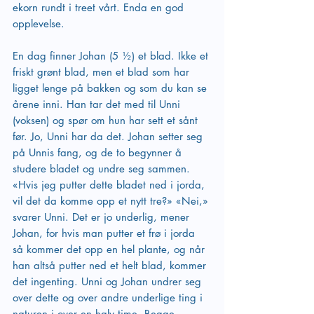
ekorn rundt i treet vårt. Enda en god 
opplevelse.
En dag finner Johan (5 ½) et blad. Ikke et 
friskt grønt blad, men et blad som har 
ligget lenge på bakken og som du kan se 
årene inni. Han tar det med til Unni 
(voksen) og spør om hun har sett et sånt 
før. Jo, Unni har da det. Johan setter seg 
på Unnis fang, og de to begynner å 
studere bladet og undre seg sammen. 
«Hvis jeg putter dette bladet ned i jorda, 
vil det da komme opp et nytt tre?» «Nei,» 
svarer Unni. Det er jo underlig, mener 
Johan, for hvis man putter et frø i jorda 
så kommer det opp en hel plante, og når 
han altså putter ned et helt blad, kommer 
det ingenting. Unni og Johan undrer seg 
over dette og over andre underlige ting i 
naturen i over en halv time. Begge 