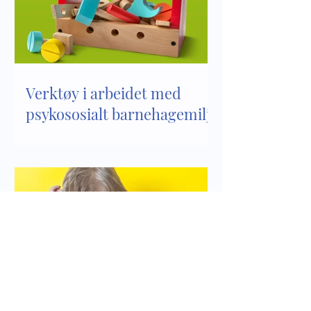
Verktøy i arbeidet med
psykososialt barnehagemiljø
Bli kjent med innholdet i