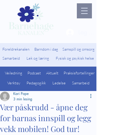
Lag ny bruker / Logg 
Foreldrekanalen
Barndom i dag
Samspill og omsorg
Samarbeid
Lek og læring
Fysisk og psykisk helse
Veiledning
Podcast
Aktuelt
Praksisfortellinger
Verktøy
Pedagogikk
Ledelse
Samarbeid
Kari Pape
3 min lesing
Vær påskrudd - åpne deg
for barnas innspill og legg
vekk mobilen! God tur!