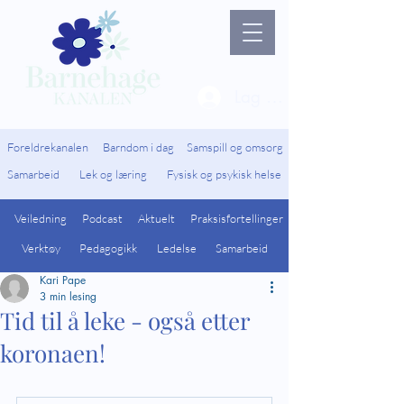
Lag ny bruker / Logg 
Foreldrekanalen
Barndom i dag
Samspill og omsorg
Samarbeid
Lek og læring
Fysisk og psykisk helse
Veiledning
Podcast
Aktuelt
Praksisfortellinger
Verktøy
Pedagogikk
Ledelse
Samarbeid
Kari Pape
3 min lesing
Tid til å leke - også etter
koronaen!