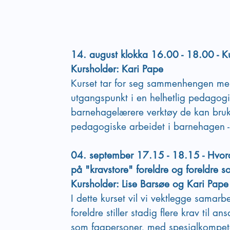
14. august klokka 16.00 - 18.00 - K
Kursholder: Kari Pape
Kurset tar for seg sammenhengen mel
utgangspunkt i en helhetlig pedagogis
barnehagelærere verktøy de kan bruke
pedagogiske arbeidet i barnehagen - f
04. september 17.15 - 18.15 - Hvorda
på "kravstore" foreldre og foreldre so
Kursholder: Lise Barsøe og Kari Pape
I dette kurset vil vi vektlegge samar
foreldre stiller stadig flere krav til 
som fagpersoner, med spesialkompetan