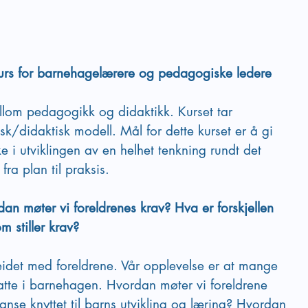
urs for barnehagelærere og pedagogiske ledere 
lom pedagogikk og didaktikk. Kurset tar  
k/didaktisk modell. Mål for dette kurset er å gi 
 i utviklingen av en helhet tenkning rundt det 
ra plan til praksis.
n møter vi foreldrenes krav? Hva er forskjellen 
m stiller krav?
beidet med foreldrene. Vår opplevelse er at mange 
ansatte i barnehagen. Hvordan møter vi foreldrene 
se knyttet til barns utvikling og læring? Hvordan 