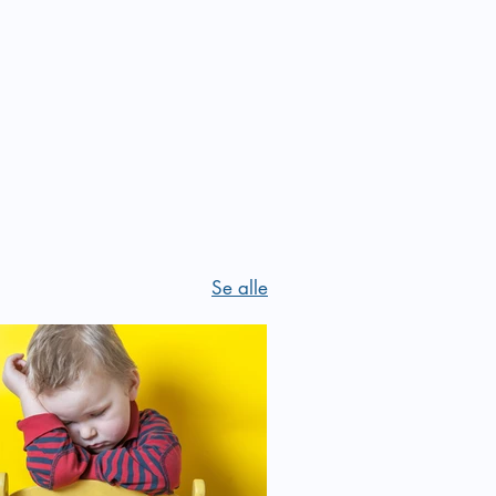
 i
Se alle