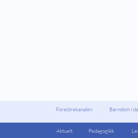
Fylker og Kommuner
Foreldrekanalen
Foreldrekanalen
Barndom i d
Aktuelt
Pedagogikk
Le