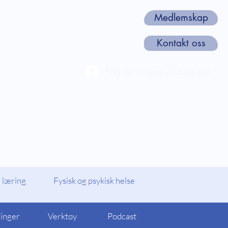
Medlemskap
Kontakt oss
Lag ny bruker / Logg inn
len
Webinarer og Kurs
Om oss
 læring
Fysisk og psykisk helse
linger
Verktøy
Podcast