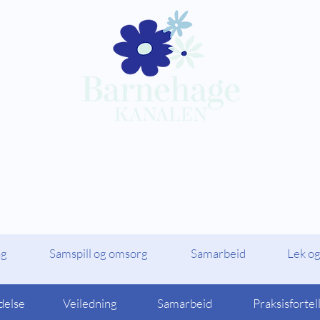
Kompetansepakker
Barnehagekana
ag
Samspill og omsorg
Samarbeid
Lek og
delse
Veiledning
Samarbeid
Praksisfortel