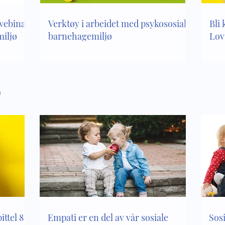
 webinar
Verktøy i arbeidet med psykososialt
Bli 
iljø
barnehagemiljø
Lov
n
ttel 8 i
Empati er en del av vår sosiale
Sos