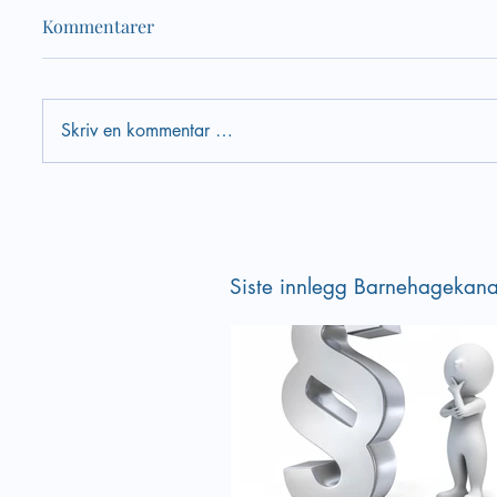
Kommentarer
Skriv en kommentar …
Velkommen til vårens siste
Verktøy
webinar om psykososialt
psykoso
barnehagemiljø
Siste innlegg Barnehagekana