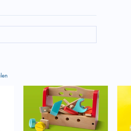
 i arbeidet med
Bli kjent med innholdet
sialt barnehagemiljø
kapittel 8 i Lov om
barnehager
len