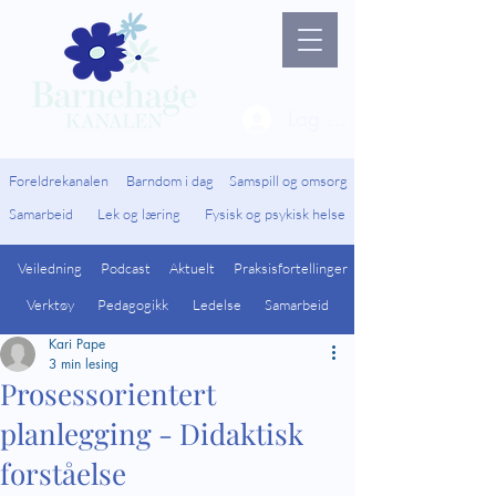
Lag ny bruker / Logg 
Foreldrekanalen
Barndom i dag
Samspill og omsorg
Samarbeid
Lek og læring
Fysisk og psykisk helse
Veiledning
Podcast
Aktuelt
Praksisfortellinger
Verktøy
Pedagogikk
Ledelse
Samarbeid
Kari Pape
3 min lesing
Prosessorientert
planlegging - Didaktisk
forståelse