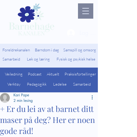
Lag ny bruker / Logg 
Foreldrekanalen
Barndom i dag
Samspill og omsorg
Samarbeid
Lek og læring
Fysisk og psykisk helse
Veiledning
Podcast
Aktuelt
Praksisfortellinger
Verktøy
Pedagogikk
Ledelse
Samarbeid
Kari Pape
2 min lesing
+ Er du lei av at barnet ditt
maser på deg? Her er noen
gode råd!