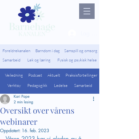
Lag ny bruker / Logg 
Foreldrekanalen
Barndom i dag
Samspill og omsorg
Samarbeid
Lek og læring
Fysisk og psykisk helse
Veiledning
Podcast
Aktuelt
Praksisfortellinger
Verktøy
Pedagogikk
Ledelse
Samarbeid
Kari Pape
2 min lesing
Oversikt over vårens
webinarer
Oppdatert:
16. feb. 2023
Våren 2023 har vi gleden av å 