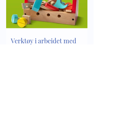
Verktøy i arbeidet med
psykososialt barnehagemiljø
Bli kjent med innholdet i