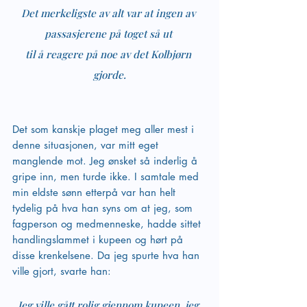
Det merkeligste av alt var at ingen av 
passasjerene på toget så ut 
til å reagere på noe av det Kolbjørn 
gjorde.
Det som kanskje plaget meg aller mest i 
denne situasjonen, var mitt eget 
manglende mot. Jeg ønsket så inderlig å 
gripe inn, men turde ikke. I samtale med 
min eldste sønn etterpå var han helt 
tydelig på hva han syns om at jeg, som 
fagperson og medmenneske, hadde sittet 
handlingslammet i kupeen og hørt på 
disse krenkelsene. Da jeg spurte hva han 
ville gjort, svarte han:
Jeg ville gått rolig gjennom kupeen, jeg 