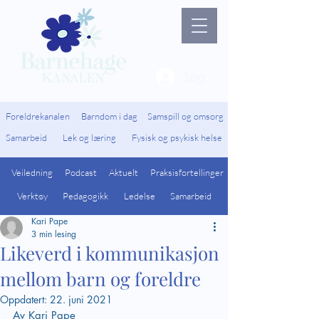
Lag ny bruker / Logg 
Foreldrekanalen
Barndom i dag
Samspill og omsorg
Samarbeid
Lek og læring
Fysisk og psykisk helse
Veiledning
Podcast
Aktuelt
Praksisfortellinger
Verktøy
Pedagogikk
Ledelse
Samarbeid
Kari Pape
3 min lesing
Likeverd i kommunikasjon
mellom barn og foreldre
Oppdatert:
22. juni 2021
Av Kari Pape