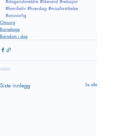
#dagensforeldre
#likeverd
#relasjon
#familieliv
#hverdag
#missforståelse
#ansvarlig
Omsorg
Barnehage
Barndom i dag
Siste innlegg
Se alle