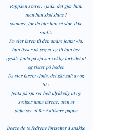
Pappaen svarer: «Jada, det gjør hun, 
men hun skal slutte i 
sommer, for da blir hun så stor, ikke 
sant?» 
Da sier faren til den andre jenta: «Ja, 
hun tisser på seg av og til hun her 
også!» Jenta på sju ser veldig fortvilet ut 
og rister på hodet. 
Da sier faren: «Joda, det går galt av og 
til.» 
Jenta på sju ser helt ulykkelig ut og 
svelger unna tårene, uten at 
dette ser ut for å affisere pappa.
Begge de to fedrene fortsetter å snakke 