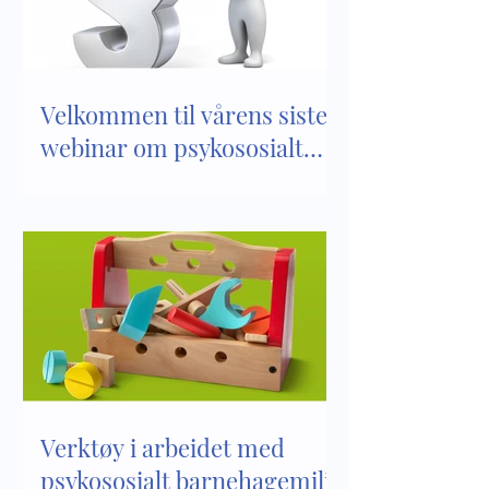
barnehagemiljø
barnehager
Velkommen til vårens siste
webinar om psykososialt
barnehagemiljø
Verktøy i arbeidet med
psykososialt barnehagemiljø