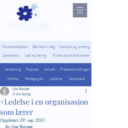
Lag ny bruker / Logg 
Foreldrekanalen
Barndom i dag
Samspill og omsorg
Samarbeid
Lek og læring
Fysisk og psykisk helse
Veiledning
Podcast
Aktuelt
Praksisfortellinger
Verktøy
Pedagogikk
Ledelse
Samarbeid
Lise Barsøe
3 min lesing
+Ledelse i en organisasjon
som lærer
Oppdatert:
29. sep. 2021
Av Lise Barsøe