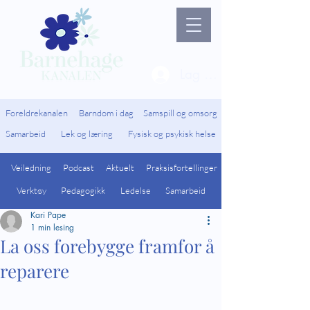
Lag ny bruker / Logg 
Foreldrekanalen
Barndom i dag
Samspill og omsorg
Samarbeid
Lek og læring
Fysisk og psykisk helse
Veiledning
Podcast
Aktuelt
Praksisfortellinger
Verktøy
Pedagogikk
Ledelse
Samarbeid
Kari Pape
1 min lesing
La oss forebygge framfor å
reparere