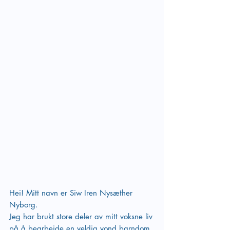
Hei! Mitt navn er Siw Iren Nysæther 
Nyborg. 
Jeg har brukt store deler av mitt voksne liv 
på å bearbeide en veldig vond barndom. 