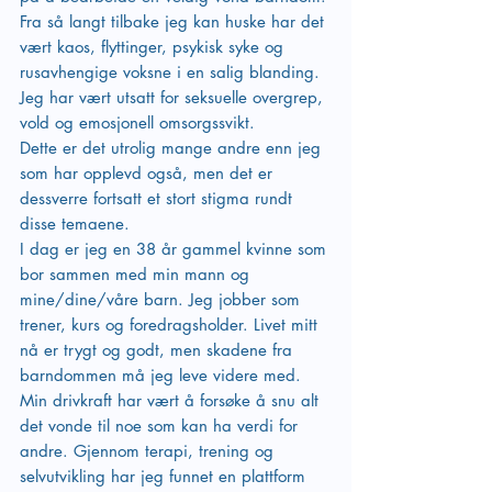
Fra så langt tilbake jeg kan huske har det 
vært kaos, flyttinger, psykisk syke og 
rusavhengige voksne i en salig blanding.  
Jeg har vært utsatt for seksuelle overgrep, 
vold og emosjonell omsorgssvikt. 
Dette er det utrolig mange andre enn jeg 
som har opplevd også, men det er 
dessverre fortsatt et stort stigma rundt 
disse temaene. 
I dag er jeg en 38 år gammel kvinne som 
bor sammen med min mann og 
mine/dine/våre barn. Jeg jobber som 
trener, kurs og foredragsholder. Livet mitt 
nå er trygt og godt, men skadene fra 
barndommen må jeg leve videre med. 
Min drivkraft har vært å forsøke å snu alt 
det vonde til noe som kan ha verdi for 
andre. Gjennom terapi, trening og 
selvutvikling har jeg funnet en plattform 