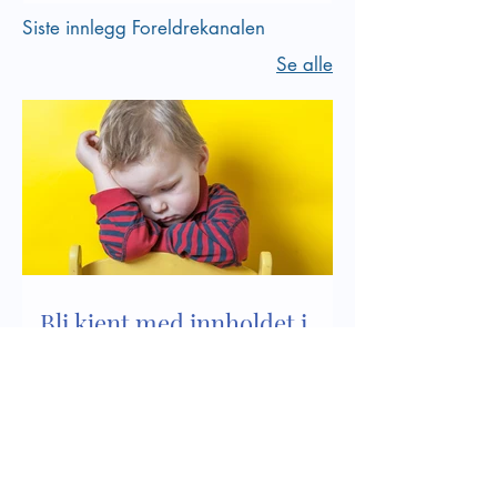
Siste innlegg Foreldrekanalen
Se alle
Bli kjent med innholdet i
kapittel 8 i Lov om
barnehager