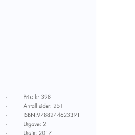
·         Pris: kr 398
·         Antall sider: 251
·         ISBN:9788244623391
·         Utgave: 2
·         Utgitt: 2017