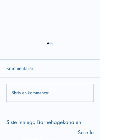
Kommentarer
Skriv en kommentar …
Verktøy i arbeidet med
Bli kjent med inn
psykososialt
kapittel 8 i Lov 
barnehagemiljø
barnehager
Siste innlegg Barnehagekanalen
Se alle