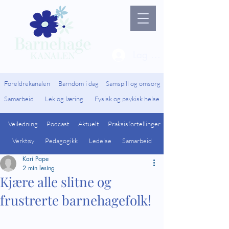
Lag ny bruker / Logg 
Foreldrekanalen
Barndom i dag
Samspill og omsorg
Samarbeid
Lek og læring
Fysisk og psykisk helse
Veiledning
Podcast
Aktuelt
Praksisfortellinger
Verktøy
Pedagogikk
Ledelse
Samarbeid
Kari Pape
2 min lesing
Kjære alle slitne og
frustrerte barnehagefolk!