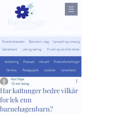
Lag ny bruker / Logg 
Foreldrekanalen
Barndom i dag
Samspill og omsorg
Samarbeid
Lek og læring
Fysisk og psykisk helse
Veiledning
Podcast
Aktuelt
Praksisfortellinger
Verktøy
Pedagogikk
Ledelse
Samarbeid
Kari Pape
10 min lesing
Har kattunger bedre vilkår
for lek enn
barnehagenbarn?