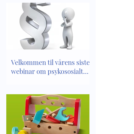
Verktøy i arbeidet med
Bli kjent med inn
psykososialt
kapittel 8 i Lov 
barnehagemiljø
barnehager
Velkommen til vårens siste
webinar om psykososialt
barnehagemiljø