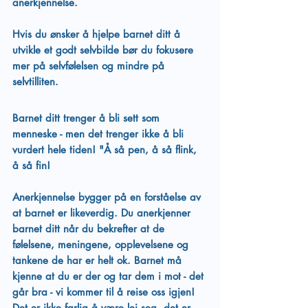
anerkjennelse. 
Hvis du ønsker å hjelpe barnet ditt å 
utvikle et godt selvbilde bør du fokusere 
mer på selvfølelsen og mindre på 
selvtilliten. 
Barnet ditt trenger å bli sett som 
menneske - men det trenger ikke å bli 
vurdert hele tiden! "Å så pen, å så flink, 
å så fin!
Anerkjennelse bygger på en forståelse av 
at barnet er likeverdig. Du anerkjenner 
barnet ditt når du bekrefter at de 
følelsene, meningene, opplevelsene og 
tankene de har er helt ok. Barnet må 
kjenne at du er der og tar dem i mot - det 
går bra - vi kommer til å reise oss igjen!
Det er ikke farlig å være lei seg, det er 