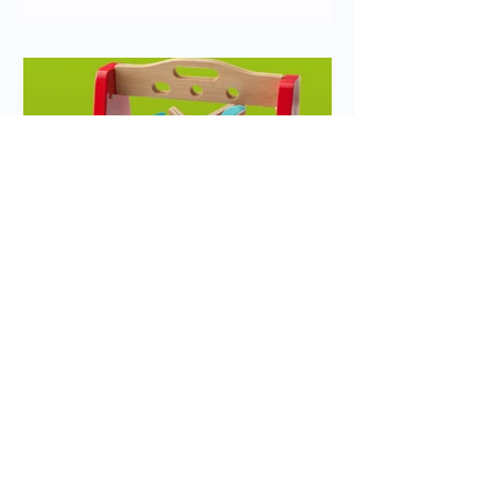
barnehagemiljø
Verktøy i arbeidet med
psykososialt barnehagemiljø