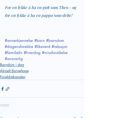
For en lykke å ha en gutt som Theo - og 
for en lykke å ha en pappa som dette!
#annerkjennelse
#barn
#barndom
#dagensforeldre
#likeverd
#relasjon
#familieliv
#hverdag
#missforståelse
#ansvarlig
Barndom i dag
Aktuelt Barnehage
Foreldrekanalen