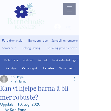
Lag ny bruker / Logg 
Foreldrekanalen
Barndom i dag
Samspill og omsorg
Samarbeid
Lek og læring
Fysisk og psykisk helse
Veiledning
Podcast
Aktuelt
Praksisfortellinger
Verktøy
Pedagogikk
Ledelse
Samarbeid
Kari Pape
4 min lesing
Kan vi hjelpe barna å bli
mer robuste?
Oppdatert:
10. aug. 2020
Av Kari Pape