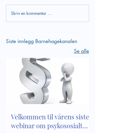
Skriv en kommentar …
Verktøy i arbeidet med
Bli kjent med inn
psykososialt
kapittel 8 i Lov 
barnehagemiljø
barnehager
Siste innlegg Barnehagekanalen
Se alle
Velkommen til vårens siste
webinar om psykososialt