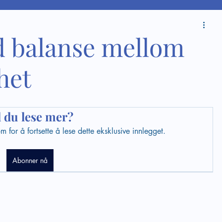
d balanse mellom
het
l du lese mer?
for å fortsette å lese dette eksklusive innlegget.
Abonner nå