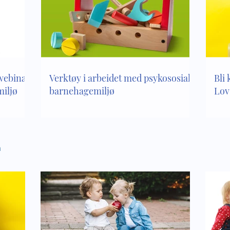
inkludering - hvilke
Empati er en del av vår
har vi om leken i vår
kompetanse
age
 webinar
Verktøy i arbeidet med psykososialt
Bli 
iljø
barnehagemiljø
Lov
n