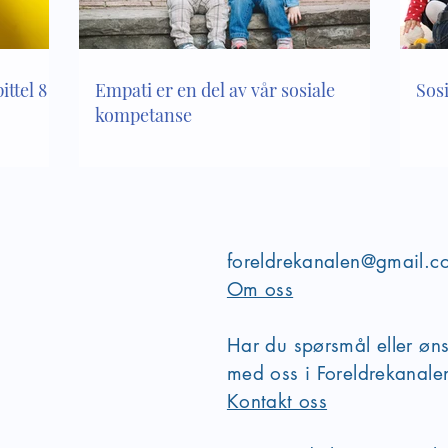
ttel 8 i
Empati er en del av vår sosiale
Sos
kompetanse
foreldrekanalen@gmail.c
Om oss
Har du spørsmål eller øn
med oss i Foreldrekanal
Kontakt oss