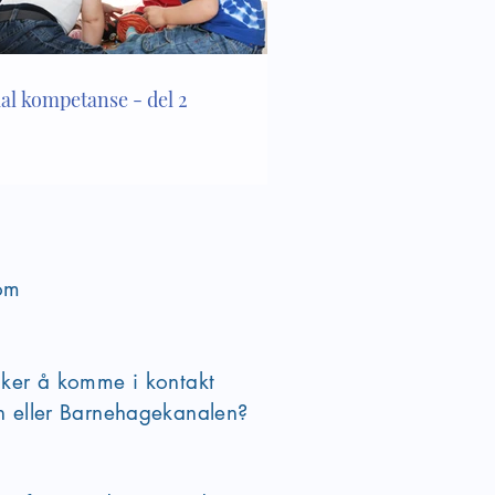
ial kompetanse - del 2
om
sker å komme i kontakt
en eller Barnehagekanalen?