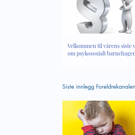
Bli kjent med innholdet i
Lek og 
kapittel 8 i Lov om
tanker 
barnehager
barneh
Velkommen til vårens siste
om psykososialt barnehagem
Siste innlegg Foreldrekanale