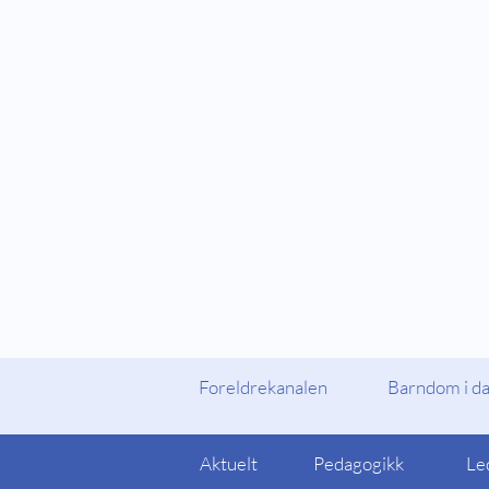
Fylker og Kommuner
Foreldrekanalen
Foreldrekanalen
Barndom i d
Aktuelt
Pedagogikk
Le