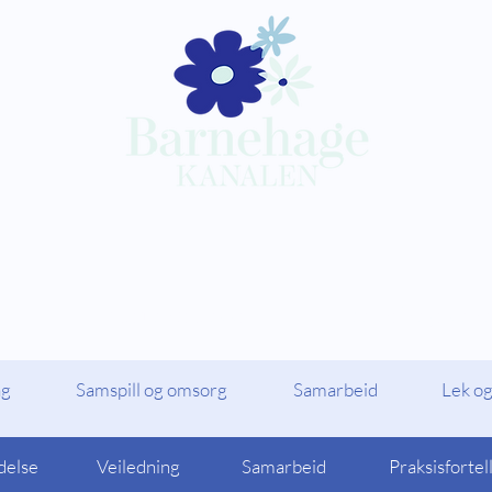
Kompetansepakker
Barnehagekana
ag
Samspill og omsorg
Samarbeid
Lek og
delse
Veiledning
Samarbeid
Praksisfortel