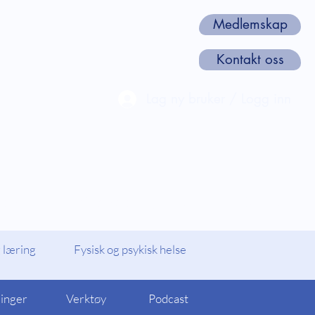
Medlemskap
Kontakt oss
Lag ny bruker / Logg inn
len
Webinarer og Kurs
Om oss
 læring
Fysisk og psykisk helse
linger
Verktøy
Podcast