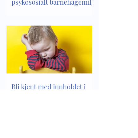
psykososialt barnehagemiljø
Bli kjent med innholdet i
kapittel 8 i Lov om
barnehager
Siste innlegg Foreldrekanalen
Se alle