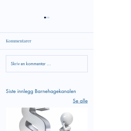
Kommentarer
Sosial kompetans
Skriv en kommentar …
Empati er en del av vår
sosiale kompetanse
Siste innlegg Barnehagekanalen
Se alle