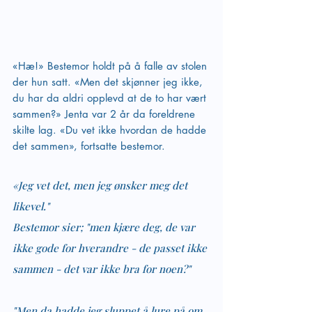
«Hæ!» Bestemor holdt på å falle av stolen 
der hun satt. «Men det skjønner jeg ikke, 
du har da aldri opplevd at de to har vært 
sammen?» Jenta var 2 år da foreldrene 
skilte lag. «Du vet ikke hvordan de hadde 
det sammen», fortsatte bestemor. 
«Jeg vet det, men jeg ønsker meg det 
likevel." 
Bestemor sier; "men kjære deg, de var 
ikke gode for hverandre - de passet ikke 
sammen - det var ikke bra for noen?"
"Men da hadde jeg sluppet å lure på om 