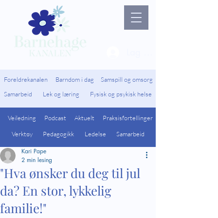
Lag ny bruker / Logg 
Foreldrekanalen
Barndom i dag
Samspill og omsorg
Samarbeid
Lek og læring
Fysisk og psykisk helse
Veiledning
Podcast
Aktuelt
Praksisfortellinger
Verktøy
Pedagogikk
Ledelse
Samarbeid
Kari Pape
2 min lesing
"Hva ønsker du deg til jul
da? En stor, lykkelig
familie!"