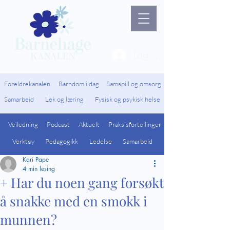
Lag ny bruker / Logg 
Foreldrekanalen
Barndom i dag
Samspill og omsorg
Samarbeid
Lek og læring
Fysisk og psykisk helse
Veiledning
Podcast
Aktuelt
Praksisfortellinger
Verktøy
Pedagogikk
Ledelse
Samarbeid
Kari Pape
4 min lesing
+ Har du noen gang forsøkt
å snakke med en smokk i
munnen?