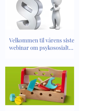
Sosial kompetans
Empati er en del av vår
sosiale kompetanse
Velkommen til vårens siste
webinar om psykososialt
barnehagemiljø